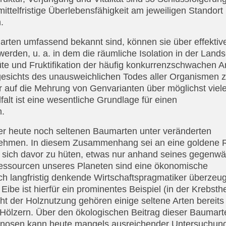
 mittelfristige Überlebensfähigkeit am jeweiligen Standort
.
rten umfassend bekannt sind, können sie über effektiv
rden, u. a. in dem die räumliche Isolation in der Lands
e und Fruktifikation der häufig konkurrenzschwachen A
gesichts des unausweichlichen Todes aller Organismen z
uf die Mehrung von Genvarianten über möglichst viel
falt ist eine wesentliche Grundlage für einen
n.
er heute noch seltenen Baumarten unter veränderten
unehmen. In diesem Zusammenhang sei an eine goldene 
le sich davor zu hüten, etwas nur anhand seines gegenwä
essourcen unseres Planeten sind eine ökonomische
ch langfristig denkende Wirtschaftspragmatiker überzeu
Eibe ist hierfür ein prominentes Beispiel (in der Krebsth
ht der Holznutzung gehören einige seltene Arten bereits
 Hölzern. Über den ökologischen Beitrag dieser Baumart
ozönosen kann heute mangels ausreichender Untersuchun