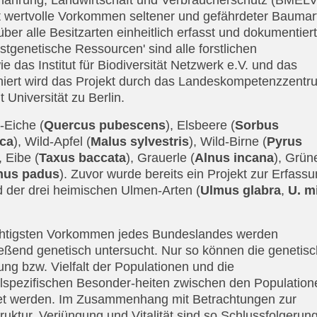
rnährung, Landwirtschaft und Verbraucherschutz (BMELV
kt wertvolle Vorkommen seltener und gefährdeter Baumar
er alle Besitzarten einheitlich erfasst und dokumentiert
tgenetische Ressourcen' sind alle forstlichen
 das Institut für Biodiversität Netzwerk e.V. und das
niert wird das Projekt durch das Landeskompetenzzentr
Universität zu Berlin.
-Eiche (
Quercus pubescens
), Elsbeere (
Sorbus
ca
), Wild-Apfel (
Malus sylvestris
), Wild-Birne (
Pyrus
, Eibe (
Taxus baccata
), Grauerle (
Alnus incana
), Grün
nus padus
). Zuvor wurde bereits ein Projekt zur Erfass
d der drei heimischen Ulmen-Arten (
Ulmus glabra
,
U. m
chtigsten Vorkommen jedes Bundeslandes werden
eßend genetisch untersucht. Nur so können die genetis
ng bzw. Vielfalt der Populationen und die
lspezifischen Besonder-heiten zwischen den Population
et werden. Im Zusammenhang mit Betrachtungen zur
truktur, Verjüngung und Vitalität sind so Schlussfolgerun