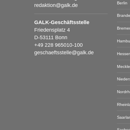
Berlin
redaktion@galk.de
Brand
GALK-Geschäftsstelle
Breme
Friedensplatz 4
D-53111 Bonn
Hambu
+49 228 965010-100
geschaeftsstelle@galk.de
Hesse
Meckl
Nieder
Nordrh
Rheinl
Saarla
Sachs