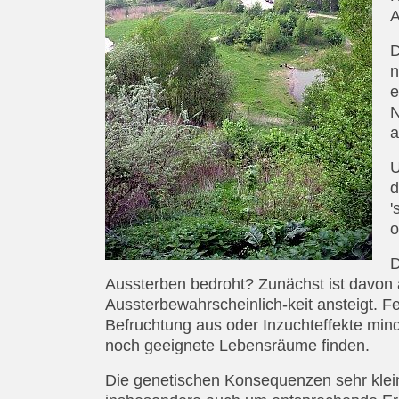
A
D
n
e
N
a
U
d
'
o
D
Aussterben bedroht? Zunächst ist davon
Aussterbewahrscheinlich-keit ansteigt. Fe
Befruchtung aus oder Inzuchteffekte min
noch geeignete Lebensräume finden.
Die genetischen Konsequenzen sehr klei