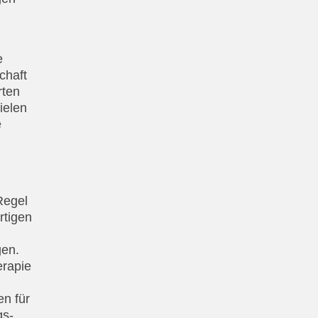
e
chaft
rten
ielen
e
Regel
rtigen
gen.
erapie
en für
gs-