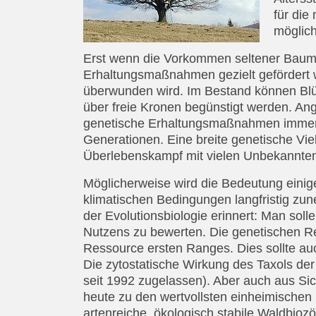
für die
möglich
Erst wenn die Vorkommen seltener Bauma
Erhaltungsmaßnahmen gezielt gefördert we
überwunden wird. Im Bestand können Blüt
über freie Kronen begünstigt werden. An
genetische Erhaltungsmaßnahmen immer a
Generationen. Eine breite genetische Viel
Überlebenskampf mit vielen Unbekannte
Möglicherweise wird die Bedeutung einig
klimatischen Bedingungen langfristig z
der Evolutionsbiologie erinnert: Man sol
Nutzens zu bewerten. Die genetischen R
Ressource ersten Ranges. Dies sollte au
Die zytostatische Wirkung des Taxols der 
seit 1992 zugelassen). Aber auch aus Sic
heute zu den wertvollsten einheimischen
artenreiche, ökologisch stabile Waldbi