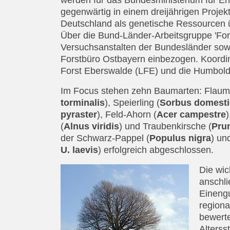
werden für das Bundesministerium für E
gegenwärtig in einem dreijährigen Proje
Deutschland als genetische Ressourcen üb
Über die Bund-Länder-Arbeitsgruppe 'Fors
Versuchsanstalten der Bundesländer sowie
Forstbüro Ostbayern einbezogen. Koordi
Forst Eberswalde (LFE) und die Humboldt 
Im Focus stehen zehn Baumarten: Flaum
torminalis
), Speierling (
Sorbus domesti
pyraster
), Feld-Ahorn (
Acer campestre
)
(
Alnus viridis
) und Traubenkirsche (
Pru
der Schwarz-Pappel (
Populus nigra
) un
U. laevis
) erfolgreich abgeschlossen.
Die wi
anschli
Einengu
regiona
bewert
Alterss