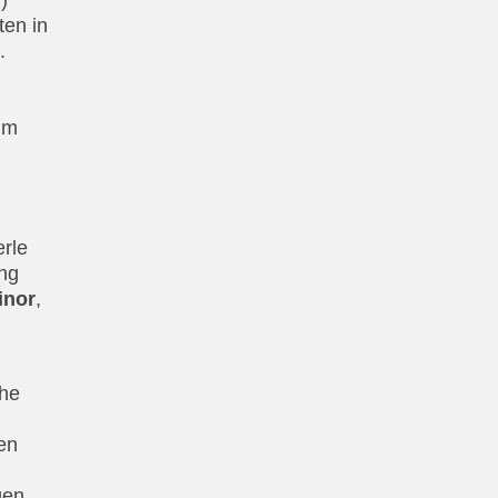
)
ten in
.
um
erle
ung
inor
,
che
en
gen