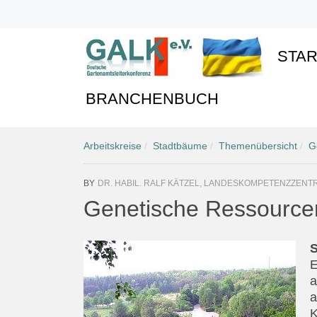
STAR
BRANCHENBUCH
Arbeitskreise
Stadtbäume
Themenübersicht
G
BY
DR. HABIL. RALF KÄTZEL, LANDESKOMPETENZZEN
Genetische Ressource
S
E
a
a
K