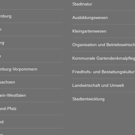
Stadtnatur
enburg
Ausbildungswesen
n
Kleingartenwesen
rg
Organisation und Betriebswirtsch
n
Kommunale Gartendenkmalpfle
enburg-Vorpommern
Friedhofs- und Bestattungskultur
sachsen
Landwirtschaft und Umwelt
ein-Westfalen
Stadtentwicklung
and-Pfalz
nd
en