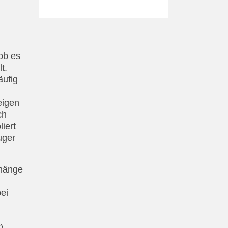
ob es
t.
äufig
eigen
ch
iert
uger
nhänge
ei