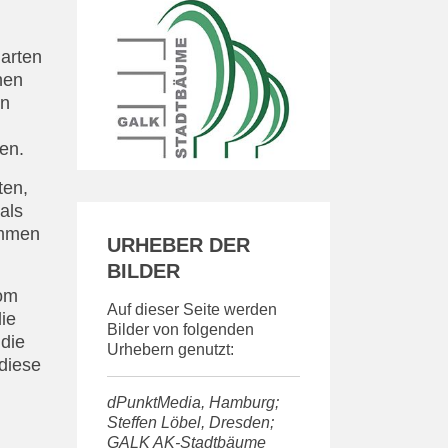
harten
hen
en
en.
ten,
als
ommen
URHEBER DER
BILDER
vom
Auf dieser Seite werden
ie
Bilder von folgenden
 die
Urhebern genutzt:
diese
dPunktMedia, Hamburg;
Steffen Löbel, Dresden;
GALK AK-Stadtbäume