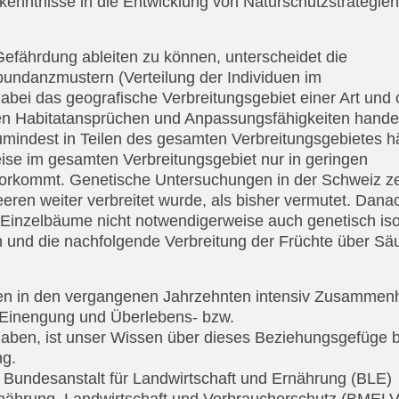
nntnisse in die Entwicklung von Naturschutzstrategien
Gefährdung ableiten zu können, unterscheidet die
undanzmustern (Verteilung der Individuen im
dabei das geografische Verbreitungsgebiet einer Art und 
en Habitatansprüchen und Anpassungsfähigkeiten handel
zumindest in Teilen des gesamten Verbreitungsgebietes h
rweise im gesamten Verbreitungsgebiet nur in geringen
) vorkommt. Genetische Untersuchungen in der Schweiz z
eeren weiter verbreitet wurde, als bisher vermutet. Dana
 Einzelbäume nicht notwendigerweise auch genetisch isol
n und die nachfolgende Verbreitung der Früchte über Sä
en in den vergangenen Jahrzehnten intensiv Zusamme
 Einengung und Überlebens- bzw.
haben, ist unser Wissen über dieses Beziehungsgefüge b
ng.
r Bundesanstalt für Landwirtschaft und Ernährung (BLE)