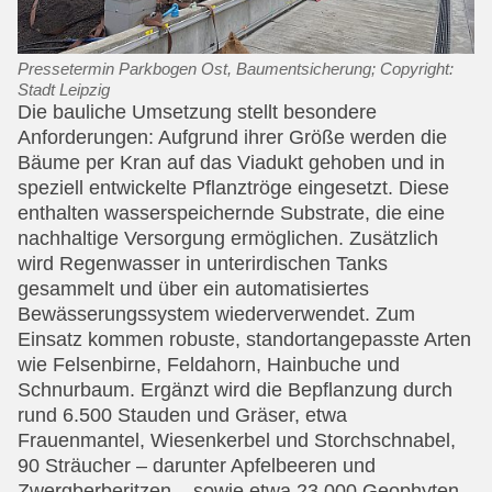
Pressetermin Parkbogen Ost, Baumentsicherung; Copyright:
Stadt Leipzig
Die bauliche Umsetzung stellt besondere
Anforderungen: Aufgrund ihrer Größe werden die
Bäume per Kran auf das Viadukt gehoben und in
speziell entwickelte Pflanztröge eingesetzt. Diese
enthalten wasserspeichernde Substrate, die eine
nachhaltige Versorgung ermöglichen. Zusätzlich
wird Regenwasser in unterirdischen Tanks
gesammelt und über ein automatisiertes
Bewässerungssystem wiederverwendet. Zum
Einsatz kommen robuste, standortangepasste Arten
wie Felsenbirne, Feldahorn, Hainbuche und
Schnurbaum. Ergänzt wird die Bepflanzung durch
rund 6.500 Stauden und Gräser, etwa
Frauenmantel, Wiesenkerbel und Storch­schnabel,
90 Sträucher – darunter Apfelbeeren und
Zwergberberitzen – sowie etwa 23.000 Geophyten