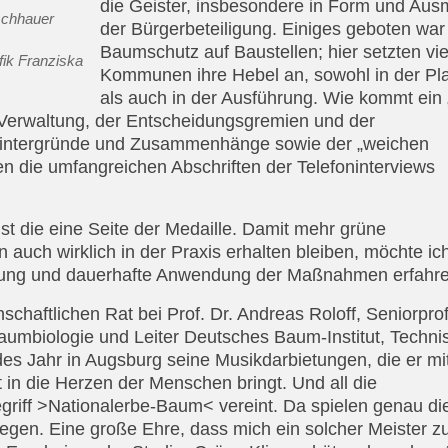
die Geister, insbesondere in Form und Au
der Bürgerbeteiligung. Einiges geboten war
Baumschutz auf Baustellen; hier setzten vie
ik Franziska
Kommunen ihre Hebel an, sowohl in der Pl
als auch in der Ausführung. Wie kommt ein 
Verwaltung, der Entscheidungsgremien und der
r Hintergründe und Zusammenhänge sowie der „weichen
 die umfangreichen Abschriften der Telefoninterviews
t die eine Seite der Medaille. Damit mehr grüne
auch wirklich in der Praxis erhalten bleiben, möchte ich
hrung und dauerhafte Anwendung der Maßnahmen erfahre
chaftlichen Rat bei Prof. Dr. Andreas Roloff, Seniorpro
aumbiologie und Leiter Deutsches Baum-Institut, Techni
edes Jahr in Augsburg seine Musikdarbietungen, die er m
in die Herzen der Menschen bringt. Und all die
griff >Nationalerbe-Baum< vereint. Da spielen genau di
egen. Eine große Ehre, dass mich ein solcher Meister z