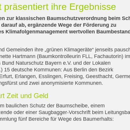
präsentiert ihre Ergebnisse
iven zur klassischen Baumschutzverordnung beim Sc
t darauf ab, ergänzende Wege der Förderung zu
ches Klimafolgenmanagement wertvollen Baumbestan
d Gemeinden ihre „grünen Klimageräte“ jenseits pausc
nnette Hartmann (Baumkontrolleurin FLL, Fachautorin) i
s Bund Naturschutz Bayern e.V. und der Lokalen
.) 15 deutsche Kommunen: Aus Berlin den Bezirk
Erfurt, Erlangen, Esslingen, Freising, Geesthacht, Germe
ingsfürst und zwei anonymisierte Kommunen.
rt Zeit und Geld
em baulichen Schutz der Baumscheibe, einem
zende oder einer Saugbagger-Vorschrift beim Leitungsb
ammlung fünf Bereiche für Wege des Baumerhalts: