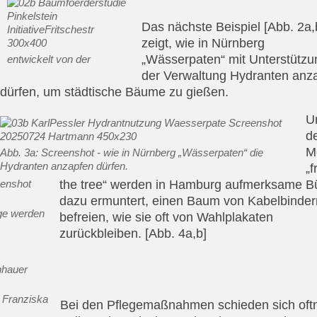
Das nächste Beispiel [Abb. 2a,
zeigt, wie in Nürnberg
„Wässerpaten“ mit Unterstützu
entwickelt von der
der Verwaltung Hydranten anz
dürfen, um städtische Bäume zu gießen.
U
d
M
Abb. 3a: Screenshot - wie in Nürnberg „Wässerpaten“ die
Hydranten anzapfen dürfen.
„f
the tree“ werden in Hamburg aufmerksame B
dazu ermuntert, einen Baum von Kabelbinder
ge werden
befreien, wie sie oft von Wahlplakaten
zurückbleiben. [Abb. 4a,b]
 Franziska
Bei den Pflegemaßnahmen schieden sich oft