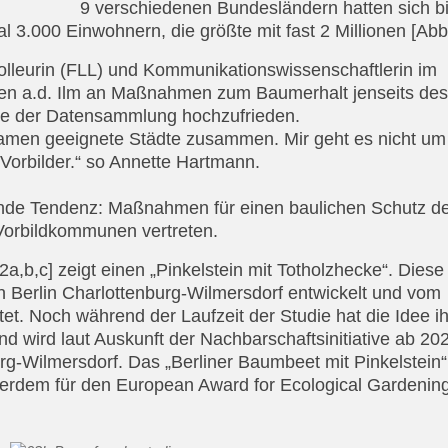
9 verschiedenen Bundesländern hatten sich b
mal 3.000 Einwohnern, die größte mit fast 2 Millionen [Abb.
olleurin (FLL) und Kommunikationswissenschaftlerin im
fen a.d. Ilm an Maßnahmen zum Baumerhalt jenseits des
hase der Datensammlung hochzufrieden.
men geeignete Städte zusammen. Mir geht es nicht um
orbilder.“ so Annette Hartmann.
gende Tendenz: Maßnahmen für einen baulichen Schutz d
Vorbildkommunen vertreten.
 2a,b,c] zeigt einen „Pinkelstein mit Totholzhecke“. Diese
 in Berlin Charlottenburg-Wilmersdorf entwickelt und vom
et. Noch während der Laufzeit der Studie hat die Idee i
nd wird laut Auskunft der Nachbarschaftsinitiative ab 20
urg-Wilmersdorf. Das „Berliner Baumbeet mit Pinkelstein“
ußerdem für den European Award for Ecological Gardenin