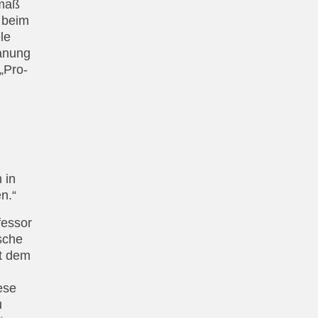
smaß
 beim
le
anung
„Pro-
 in
n.“
fessor
sche
it dem
ese
u