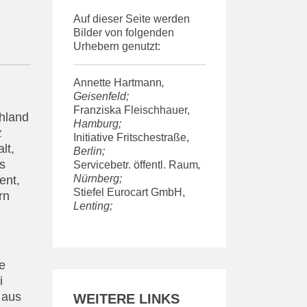
Auf dieser Seite werden
Bilder von folgenden
Urhebern genutzt:
Annette Hartmann
,
Geisenfeld;
Franziska Fleischhauer,
chland
Hamburg;
z
Initiative Fritschestraße,
lt,
Berlin;
s
Servicebetr. öffentl. Raum
,
Nürnberg;
ment,
Stiefel Eurocart GmbH,
rn
Lenting;
e
i
 aus
WEITERE LINKS