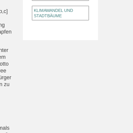
KLIMAWANDEL UND
b,c]
STADTBÄUME
ng
apfen
nter
em
otto
ree
ürger
n zu
mals