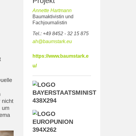
Projekt
Annette Hartmann
Baumaktivistin und
Fachjournalistin
Tel.: +49 8452 - 32 15 875
ah@baumstark.eu
https://www.baumstark.e
t
u/
Quelle
n
 nicht
, um
hema