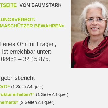
TSEITE
VON BAUMSTARK
LLUNGSVERBOT:
LIMASCHÜTZER BEWAHREN<
ffenes Ohr für Fragen,
st erreichbar unter:
08452 – 32 15 875.
gebnisbericht
Ort?“
(1 Seite A4 quer)
ruktur erhalten?“
(1 Seite A4 quer)
merhalts“
(2 Seiten A4 quer)