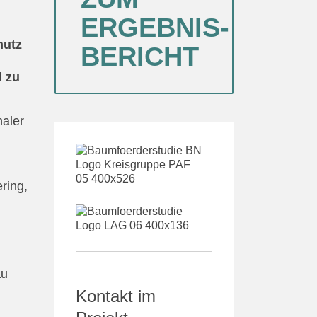
ERGEBNIS-
hutz
BERICHT
d zu
haler
m
ring,
au
Kontakt im