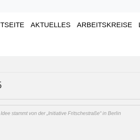
TSEITE
AKTUELLES
ARBEITSKREISE
5
 Idee stammt von der „Initiative Fritschestraße“ in Berlin