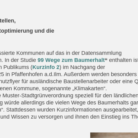
ellen,
rtoptimierung und die
essierte Kommunen auf das in der Datensammlung
n. In der Studie
99 Wege zum Baumerhalt
“
enthalten is
 Publikums (
Kurzinfo 2
) im Nachgang der
25 in Pfaffenhofen a.d.Ilm. Außerdem werden besonders
hutzflyer für ausländische Baustellenarbeiter oder eine 
 eigenen Kommune, sogenannte „Klimakarten“.
e Muster-Stadtgrünverordnung speziell für den ländliche
 würde allerdings die vielen Wege des Baumerhalts gar
. Stattdessen wurden Kurzinformationen ausgearbeitet
und Wissen zu versorgen und ihnen den Einstieg ins T