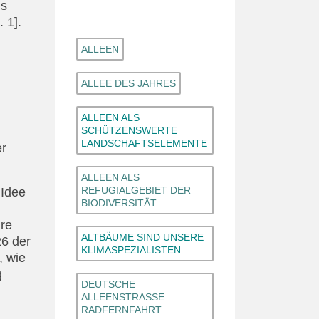
is
 1].
ALLEEN
ALLEE DES JAHRES
ALLEEN ALS
SCHÜTZENSWERTE
LANDSCHAFTSELEMENTE
er
ALLEEN ALS
REFUGIALGEBIET DER
 Idee
BIODIVERSITÄT
hre
ALTBÄUME SIND UNSERE
26 der
KLIMASPEZIALISTEN
, wie
g
DEUTSCHE
ALLEENSTRASSE R
ADFERNFAHRT