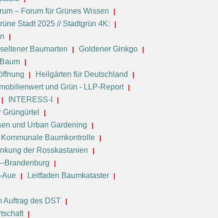
orum – Forum für Grünes Wissen
rüne Stadt 2025 // Stadtgrün 4K:
en
seltener Baumarten
Goldener Ginkgo
e-Baum
öffnung
Heilgärten für Deutschland
mobilienwert und Grün - LLP-Report
INTERESS-I
r Grüngürtel
sen und Urban Gardening
Kommunale Baumkontrolle
nkung der Rosskastanien
in–Brandenburg
e-Aue
Leitfaden Baumkataster
 Auftrag des DST
tschaft