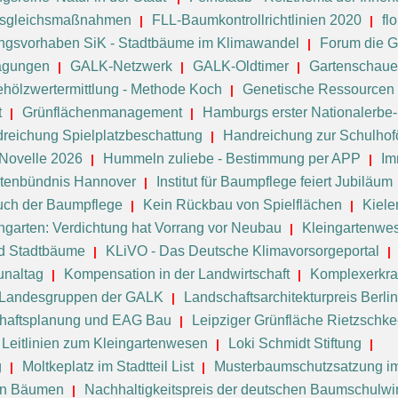
 Ausgleichsmaßnahmen
FLL-Baumkontrollrichtlinien 2020
fl
ngsvorhaben SiK - Stadtbäume im Klimawandel
Forum die G
agungen
GALK-Netzwerk
GALK-Oldtimer
Gartenschau
hölzwertermittlung - Methode Koch
Genetische Ressourcen 
t
Grünflächenmanagement
Hamburgs erster Nationalerb
reichung Spielplatzbeschattung
Handreichung zur Schulhof
Novelle 2026
Hummeln zuliebe - Bestimmung per APP
Im
ktenbündnis Hannover
Institut für Baumpflege feiert Jubiläum
uch der Baumpflege
Kein Rückbau von Spielflächen
Kiele
ngarten: Verdichtung hat Vorrang vor Neubau
Kleingartenwe
d Stadtbäume
KLiVO - Das Deutsche Klimavorsorgeportal
naltag
Kompensation in der Landwirtschaft
Komplexerkra
Landesgruppen der GALK
Landschaftsarchitekturpreis Berl
haftsplanung und EAG Bau
Leipziger Grünfläche Rietzschk
Leitlinien zum Kleingartenwesen
Loki Schmidt Stiftung
g
Moltkeplatz im Stadtteil List
Musterbaumschutzsatzung im
von Bäumen
Nachhaltigkeitspreis der deutschen Baumschulwir