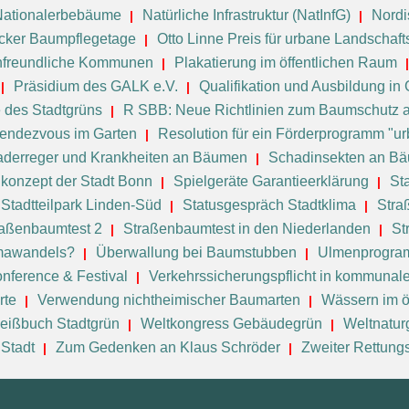
Nationalerbebäume
Natürliche Infrastruktur (NatInfG)
Nord
cker Baumpflegetage
Otto Linne Preis für urbane Landschaft
nenfreundliche Kommunen
Plakatierung im öffentlichen Raum
Präsidium des GALK e.V.
Qualifikation und Ausbildung in
e des Stadtgrüns
R SBB: Neue Richtlinien zum Baumschutz a
endezvous im Garten
Resolution für ein Förderprogramm "urb
derreger und Krankheiten an Bäumen
Schadinsekten an B
nkonzept der Stadt Bonn
Spielgeräte Garantieerklärung
St
Stadtteilpark Linden-Süd
Statusgespräch Stadtklima
Stra
raßenbaumtest 2
Straßenbaumtest in den Niederlanden
St
imawandels?
Überwallung bei Baumstubben
Ulmenprogram
nference & Festival
Verkehrssicherungspflicht in kommunal
rte
Verwendung nichtheimischer Baumarten
Wässern im ö
eißbuch Stadtgrün
Weltkongress Gebäudegrün
Weltnatur
 Stadt
Zum Gedenken an Klaus Schröder
Zweiter Rettun