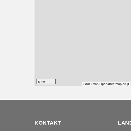
50 m
Grafik von
Openstreetmap.de
(
C
KONTAKT
LAN