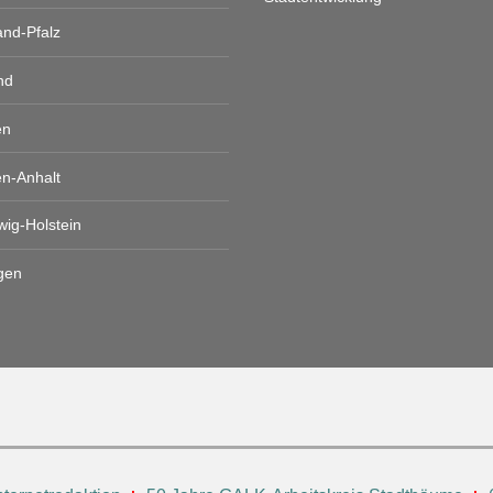
and-Pfalz
nd
en
n-Anhalt
wig-Holstein
gen