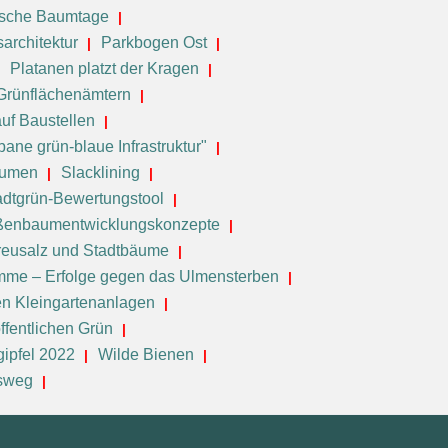
ische Baumtage
sarchitektur
Parkbogen Ost
Platanen platzt der Kragen
 Grünflächenämtern
uf Baustellen
ane grün-blaue Infrastruktur"
äumen
Slacklining
adtgrün-Bewertungstool
ßenbaumentwicklungskonzepte
reusalz und Stadtbäume
me – Erfolge gegen das Ulmensterben
en Kleingartenanlagen
ffentlichen Grün
gipfel 2022
Wilde Bienen
gsweg