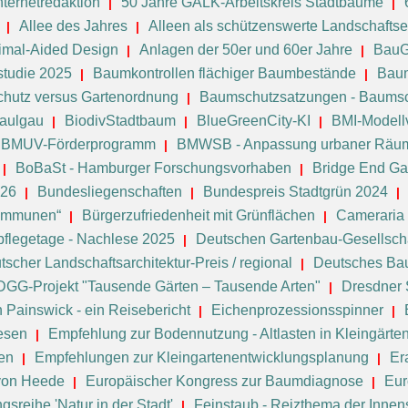
ternetredaktion
50 Jahre GALK-Arbeitskreis Stadtbäume
Allee des Jahres
Alleen als schützenswerte Landschafts
imal-Aided Design
Anlagen der 50er und 60er Jahre
BauG
tudie 2025
Baumkontrollen flächiger Baumbestände
Baum
hutz versus Gartenordnung
Baumschutzsatzungen - Baums
Saulgau
BiodivStadtbaum
BlueGreenCity-KI
BMI-Modell
BMUV-Förderprogramm
BMWSB - Anpassung urbaner Räum
BoBaSt - Hamburger Forschungsvorhaben
Bridge End Gar
026
Bundesliegenschaften
Bundespreis Stadtgrün 2024
Kommunen“
Bürgerzufriedenheit mit Grünflächen
Cameraria 
flegetage - Nachlese 2025
Deutschen Gartenbau-Gesellscha
tscher Landschaftsarchitektur-Preis / regional
Deutsches B
DGG-Projekt "Tausende Gärten – Tausende Arten"
Dresdner
n Painswick - ein Reisebericht
Eichenprozessionsspinner
esen
Empfehlung zur Bodennutzung - Altlasten in Kleingärte
en
Empfehlungen zur Kleingartenentwicklungsplanung
Er
 von Heede
Europäischer Kongress zur Baumdiagnose
Eur
sreihe 'Natur in der Stadt'
Feinstaub - Reizthema der Innen