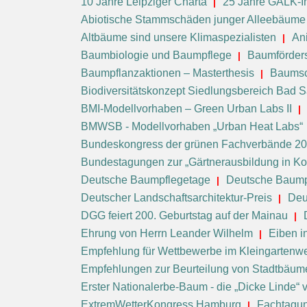
10 Jahre Leipziger Charta
25 Jahre GALK-In
Abiotische Stammschäden junger Alleebäume
Altbäume sind unsere Klimaspezialisten
An
Baumbiologie und Baumpflege
Baumförders
Baumpflanzaktionen – Masterthesis
Baumsc
Biodiversitätskonzept Siedlungsbereich Bad 
BMI-Modellvorhaben – Green Urban Labs II
BMWSB - Modellvorhaben „Urban Heat Labs“
Bundeskongress der grünen Fachverbände 2
Bundestagungen zur „Gärtnerausbildung in 
Deutsche Baumpflegetage
Deutsche Baump
Deutscher Landschaftsarchitektur-Preis
Deu
DGG feiert 200. Geburtstag auf der Mainau
Ehrung von Herrn Leander Wilhelm
Eiben i
Empfehlung für Wettbewerbe im Kleingartenw
Empfehlungen zur Beurteilung von Stadtbäum
Erster Nationalerbe-Baum - die „Dicke Linde“
ExtremWetterKongress Hamburg
Fachtagung