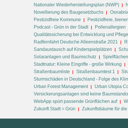
Nationaler Wiederherstellungsplan (NWP)
Novellierung des Baugesetzbuchs
Osnabrü
Pestizidfreie Kommune
Pestizidfreie, bie
Podcast - Grün in der Stadt
Pollenallergien
Qualitätssicherung bei Entwicklung und Pfleg
Radfernfahrt Deutsche Alleenstraße 2021
R
Sandaustausch auf Kinderspielplätzen
Scha
Solaranlagen und Baumschutz
Spielfläche
Stadtnatur: Kleine Eingriffe - große Wirkung
Straßenbaumliste
Straßenbaumtest 1
St
Sturmschäden in Deutschland - Folge des Kl
Urban Forest Management
Urban Utopia Co
Versickerungsanlagen sind keine Baumstando
WebApp spürt passende Grünflächen auf
W
Zukunft Stadt = Grün
Zukunftsbäume für die