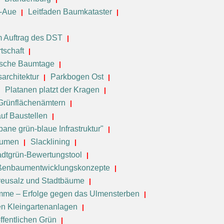
e-Aue
Leitfaden Baumkataster
 Auftrag des DST
tschaft
ische Baumtage
sarchitektur
Parkbogen Ost
Platanen platzt der Kragen
 Grünflächenämtern
uf Baustellen
ane grün-blaue Infrastruktur"
äumen
Slacklining
adtgrün-Bewertungstool
ßenbaumentwicklungskonzepte
reusalz und Stadtbäume
me – Erfolge gegen das Ulmensterben
en Kleingartenanlagen
ffentlichen Grün