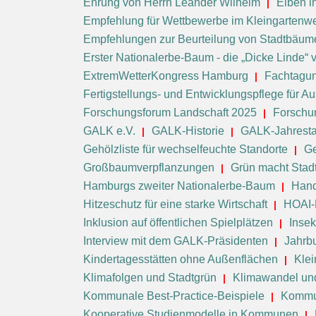
Ehrung von Herrn Leander Wilhelm
Eiben i
Empfehlung für Wettbewerbe im Kleingartenw
Empfehlungen zur Beurteilung von Stadtbäum
Erster Nationalerbe-Baum - die „Dicke Linde“
ExtremWetterKongress Hamburg
Fachtagung
Fertigstellungs- und Entwicklungspflege für
Forschungsforum Landschaft 2025
Forschu
GALK e.V.
GALK-Historie
GALK-Jahrest
Gehölzliste für wechselfeuchte Standorte
Ge
Großbaumverpflanzungen
Grün macht Stad
Hamburgs zweiter Nationalerbe-Baum
Hand
Hitzeschutz für eine starke Wirtschaft
HOAI-
Inklusion auf öffentlichen Spielplätzen
Inse
Interview mit dem GALK-Präsidenten
Jahrb
Kindertagesstätten ohne Außenflächen
Klei
Klimafolgen und Stadtgrün
Klimawandel un
Kommunale Best-Practice-Beispiele
Kommu
Kooperative Studienmodelle in Kommunen