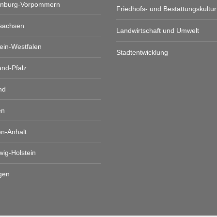
enburg-Vorpommern
Friedhofs- und Bestattungskultur
sachsen
Landwirtschaft und Umwelt
ein-Westfalen
Stadtentwicklung
and-Pfalz
nd
en
n-Anhalt
wig-Holstein
gen