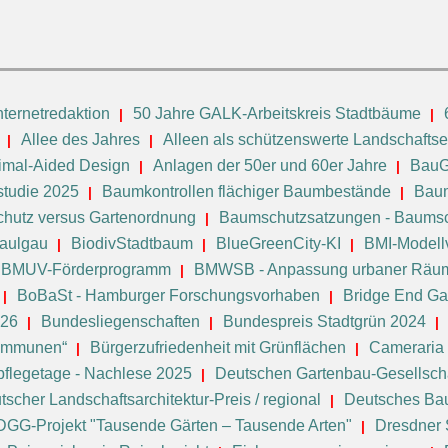
ternetredaktion
50 Jahre GALK-Arbeitskreis Stadtbäume
Allee des Jahres
Alleen als schützenswerte Landschafts
imal-Aided Design
Anlagen der 50er und 60er Jahre
BauG
tudie 2025
Baumkontrollen flächiger Baumbestände
Baum
hutz versus Gartenordnung
Baumschutzsatzungen - Baums
Saulgau
BiodivStadtbaum
BlueGreenCity-KI
BMI-Modell
BMUV-Förderprogramm
BMWSB - Anpassung urbaner Räum
BoBaSt - Hamburger Forschungsvorhaben
Bridge End Gar
026
Bundesliegenschaften
Bundespreis Stadtgrün 2024
Kommunen“
Bürgerzufriedenheit mit Grünflächen
Cameraria 
flegetage - Nachlese 2025
Deutschen Gartenbau-Gesellscha
tscher Landschaftsarchitektur-Preis / regional
Deutsches B
DGG-Projekt "Tausende Gärten – Tausende Arten"
Dresdner