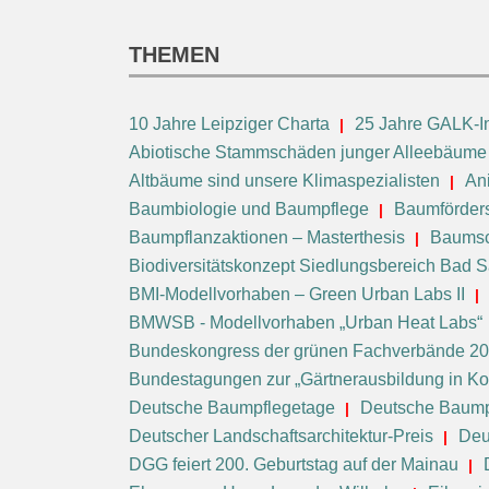
THEMEN
10 Jahre Leipziger Charta
25 Jahre GALK-In
Abiotische Stammschäden junger Alleebäume
Altbäume sind unsere Klimaspezialisten
An
Baumbiologie und Baumpflege
Baumförders
Baumpflanzaktionen – Masterthesis
Baumsc
Biodiversitätskonzept Siedlungsbereich Bad 
BMI-Modellvorhaben – Green Urban Labs II
BMWSB - Modellvorhaben „Urban Heat Labs“
Bundeskongress der grünen Fachverbände 2
Bundestagungen zur „Gärtnerausbildung in 
Deutsche Baumpflegetage
Deutsche Baump
Deutscher Landschaftsarchitektur-Preis
Deu
DGG feiert 200. Geburtstag auf der Mainau