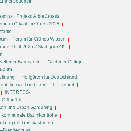
Einheitsbuddeln
n
asmus+ Projekt: ArborCroatia
opean City of the Trees 2025
städte
orum – Forum für Grünes Wissen
rüne Stadt 2025 // Stadtgrün 4K:
en
seltener Baumarten
Goldener Ginkgo
e-Baum
öffnung
Heilgärten für Deutschland
mobilienwert und Grün - LLP-Report
INTERESS-I
r Grüngürtel
sen und Urban Gardening
Kommunale Baumkontrolle
nkung der Rosskastanien
in–Brandenburg