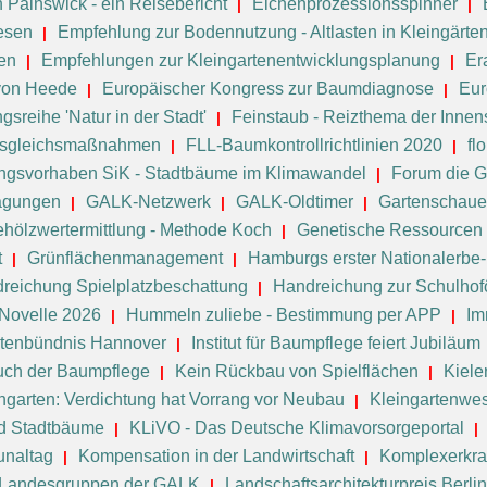
n Painswick - ein Reisebericht
Eichenprozessionsspinner
esen
Empfehlung zur Bodennutzung - Altlasten in Kleingärte
en
Empfehlungen zur Kleingartenentwicklungsplanung
Er
 von Heede
Europäischer Kongress zur Baumdiagnose
Eur
sreihe 'Natur in der Stadt'
Feinstaub - Reizthema der Innen
 Ausgleichsmaßnahmen
FLL-Baumkontrollrichtlinien 2020
fl
ngsvorhaben SiK - Stadtbäume im Klimawandel
Forum die G
agungen
GALK-Netzwerk
GALK-Oldtimer
Gartenschau
hölzwertermittlung - Methode Koch
Genetische Ressourcen 
t
Grünflächenmanagement
Hamburgs erster Nationalerb
reichung Spielplatzbeschattung
Handreichung zur Schulhof
Novelle 2026
Hummeln zuliebe - Bestimmung per APP
Im
ktenbündnis Hannover
Institut für Baumpflege feiert Jubiläum
uch der Baumpflege
Kein Rückbau von Spielflächen
Kiele
ngarten: Verdichtung hat Vorrang vor Neubau
Kleingartenwe
d Stadtbäume
KLiVO - Das Deutsche Klimavorsorgeportal
naltag
Kompensation in der Landwirtschaft
Komplexerkra
Landesgruppen der GALK
Landschaftsarchitekturpreis Berl