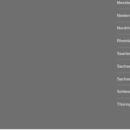
Meckl
Nieder
Nordrh
Rheinl
Saarla
Sachs
Sachse
Schles
Thürin