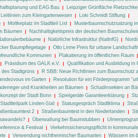
haftsplanung und EAG Bau
Leipziger Grünfläche Rietzschk
Leitlinien zum Kleingartenwesen
Loki Schmidt Stiftung
g
Moltkeplatz im Stadtteil List
Musterbaumschutzsatzung im
von Bäumen
Nachhaltigkeitspreis der deutschen Baumschulwir
Nationalerbebäume
Natürliche Infrastruktur (NatInfG)
Nord
cker Baumpflegetage
Otto Linne Preis für urbane Landschaft
nenfreundliche Kommunen
Plakatierung im öffentlichen Raum
Präsidium des GALK e.V.
Qualifikation und Ausbildung in
e des Stadtgrüns
R SBB: Neue Richtlinien zum Baumschutz a
endezvous im Garten
Resolution für ein Förderprogramm "urb
derreger und Krankheiten an Bäumen
Schadinsekten an B
nkonzept der Stadt Bonn
Spielgeräte Garantieerklärung
St
Stadtteilpark Linden-Süd
Statusgespräch Stadtklima
Stra
raßenbaumtest 2
Straßenbaumtest in den Niederlanden
St
imawandels?
Überwallung bei Baumstubben
Ulmenprogram
nference & Festival
Verkehrssicherungspflicht in kommunal
rte
Verwendung nichtheimischer Baumarten
Wässern im ö