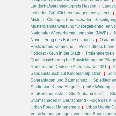
Landschaftsarchitekturpreis Hessen
Landsc
Leitfaden Grünflächenmanagementsysteme
Misteln - Ökologie, Baumschäden, Beseitigun
Musterdienstanweisung für Regelkontrollen 
Nationaler Wiederherstellungsplan (NWP)
Novellierung des Baugesetzbuchs
Osnabrü
Pestizidfreie Kommune
Pestizidfreie, bie
Podcast - Grün in der Stadt
Pollenallergien
Qualitätssicherung bei Entwicklung und Pfleg
Radfernfahrt Deutsche Alleenstraße 2021
R
Sandaustausch auf Kinderspielplätzen
Scha
Solaranlagen und Baumschutz
Spielfläche
Stadtnatur: Kleine Eingriffe - große Wirkung
Straßenbaumliste
Straßenbaumtest 1
St
Sturmschäden in Deutschland - Folge des Kl
Urban Forest Management
Urban Utopia Co
Versickerungsanlagen sind keine Baumstando