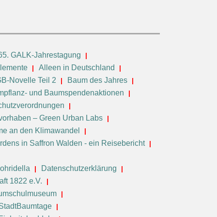
65. GALK-Jahrestagung
elemente
Alleen in Deutschland
B-Novelle Teil 2
Baum des Jahres
pflanz- und Baumspendenaktionen
chutzverordnungen
vorhaben – Green Urban Labs
e an den Klimawandel
dens in Saffron Walden - ein Reisebericht
ohridella
Datenschutzerklärung
ft 1822 e.V.
aumschulmuseum
 StadtBaumtage