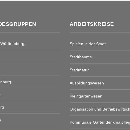
DESGRUPPEN
ARBEITSKREISE
-Württemberg
Spielen in der Stadt
Stadtbäume
Stadtnatur
enburg
Ausbildungswesen
n
Kleingartenwesen
rg
Organisation und Betriebswirtsch
n
Kommunale Gartendenkmalpfle