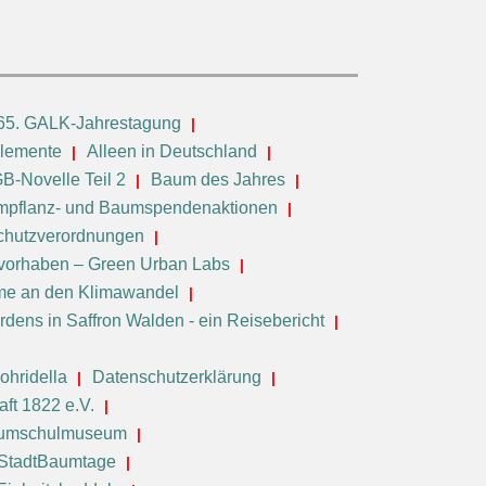
65. GALK-Jahrestagung
elemente
Alleen in Deutschland
B-Novelle Teil 2
Baum des Jahres
pflanz- und Baumspendenaktionen
chutzverordnungen
vorhaben – Green Urban Labs
e an den Klimawandel
dens in Saffron Walden - ein Reisebericht
ohridella
Datenschutzerklärung
ft 1822 e.V.
aumschulmuseum
 StadtBaumtage