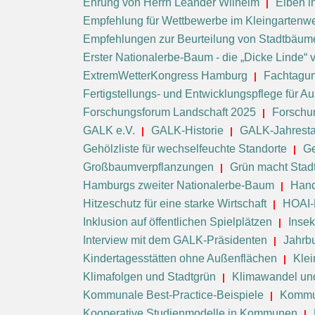
Ehrung von Herrn Leander Wilhelm
Eiben i
Empfehlung für Wettbewerbe im Kleingartenw
Empfehlungen zur Beurteilung von Stadtbäum
Erster Nationalerbe-Baum - die „Dicke Linde“
ExtremWetterKongress Hamburg
Fachtagung
Fertigstellungs- und Entwicklungspflege für
Forschungsforum Landschaft 2025
Forschu
GALK e.V.
GALK-Historie
GALK-Jahrest
Gehölzliste für wechselfeuchte Standorte
Ge
Großbaumverpflanzungen
Grün macht Stad
Hamburgs zweiter Nationalerbe-Baum
Hand
Hitzeschutz für eine starke Wirtschaft
HOAI-
Inklusion auf öffentlichen Spielplätzen
Inse
Interview mit dem GALK-Präsidenten
Jahrb
Kindertagesstätten ohne Außenflächen
Klei
Klimafolgen und Stadtgrün
Klimawandel un
Kommunale Best-Practice-Beispiele
Kommu
Kooperative Studienmodelle in Kommunen