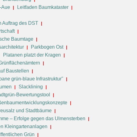
e-Aue
Leitfaden Baumkataster
 Auftrag des DST
tschaft
ische Baumtage
sarchitektur
Parkbogen Ost
Platanen platzt der Kragen
 Grünflächenämtern
uf Baustellen
ane grün-blaue Infrastruktur"
äumen
Slacklining
adtgrün-Bewertungstool
ßenbaumentwicklungskonzepte
reusalz und Stadtbäume
me – Erfolge gegen das Ulmensterben
en Kleingartenanlagen
ffentlichen Grün