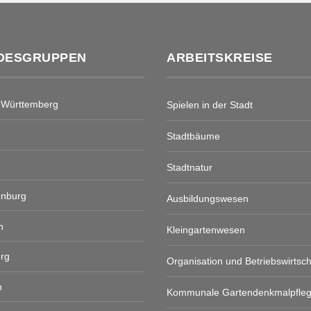
DESGRUPPEN
ARBEITSKREISE
-Württemberg
Spielen in der Stadt
Stadtbäume
Stadtnatur
enburg
Ausbildungswesen
n
Kleingartenwesen
rg
Organisation und Betriebswirtsch
n
Kommunale Gartendenkmalpfle