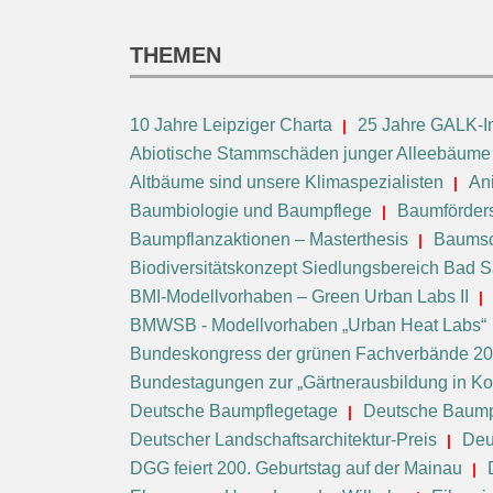
THEMEN
10 Jahre Leipziger Charta
25 Jahre GALK-In
Abiotische Stammschäden junger Alleebäume
Altbäume sind unsere Klimaspezialisten
An
Baumbiologie und Baumpflege
Baumförders
Baumpflanzaktionen – Masterthesis
Baumsc
Biodiversitätskonzept Siedlungsbereich Bad 
BMI-Modellvorhaben – Green Urban Labs II
BMWSB - Modellvorhaben „Urban Heat Labs“
Bundeskongress der grünen Fachverbände 2
Bundestagungen zur „Gärtnerausbildung in 
Deutsche Baumpflegetage
Deutsche Baump
Deutscher Landschaftsarchitektur-Preis
Deu
DGG feiert 200. Geburtstag auf der Mainau