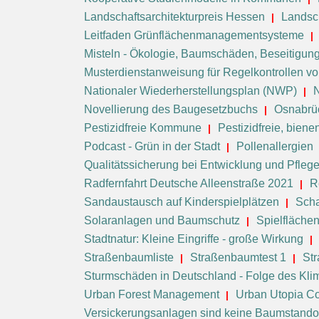
Landschaftsarchitekturpreis Hessen
Landsc
Leitfaden Grünflächenmanagementsysteme
Misteln - Ökologie, Baumschäden, Beseitigun
Musterdienstanweisung für Regelkontrollen 
Nationaler Wiederherstellungsplan (NWP)
Novellierung des Baugesetzbuchs
Osnabrü
Pestizidfreie Kommune
Pestizidfreie, bie
Podcast - Grün in der Stadt
Pollenallergien
Qualitätssicherung bei Entwicklung und Pfleg
Radfernfahrt Deutsche Alleenstraße 2021
R
Sandaustausch auf Kinderspielplätzen
Scha
Solaranlagen und Baumschutz
Spielfläche
Stadtnatur: Kleine Eingriffe - große Wirkung
Straßenbaumliste
Straßenbaumtest 1
St
Sturmschäden in Deutschland - Folge des Kl
Urban Forest Management
Urban Utopia Co
Versickerungsanlagen sind keine Baumstando