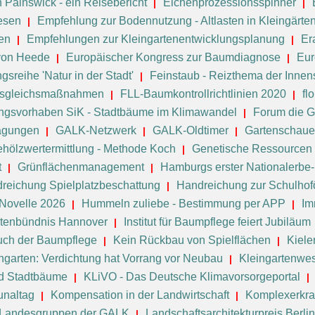
n Painswick - ein Reisebericht
Eichenprozessionsspinner
esen
Empfehlung zur Bodennutzung - Altlasten in Kleingärte
en
Empfehlungen zur Kleingartenentwicklungsplanung
Er
 von Heede
Europäischer Kongress zur Baumdiagnose
Eur
sreihe 'Natur in der Stadt'
Feinstaub - Reizthema der Innen
 Ausgleichsmaßnahmen
FLL-Baumkontrollrichtlinien 2020
fl
ngsvorhaben SiK - Stadtbäume im Klimawandel
Forum die G
agungen
GALK-Netzwerk
GALK-Oldtimer
Gartenschau
hölzwertermittlung - Methode Koch
Genetische Ressourcen 
t
Grünflächenmanagement
Hamburgs erster Nationalerb
reichung Spielplatzbeschattung
Handreichung zur Schulhof
Novelle 2026
Hummeln zuliebe - Bestimmung per APP
Im
ktenbündnis Hannover
Institut für Baumpflege feiert Jubiläum
uch der Baumpflege
Kein Rückbau von Spielflächen
Kiele
ngarten: Verdichtung hat Vorrang vor Neubau
Kleingartenwe
d Stadtbäume
KLiVO - Das Deutsche Klimavorsorgeportal
naltag
Kompensation in der Landwirtschaft
Komplexerkra
Landesgruppen der GALK
Landschaftsarchitekturpreis Berl