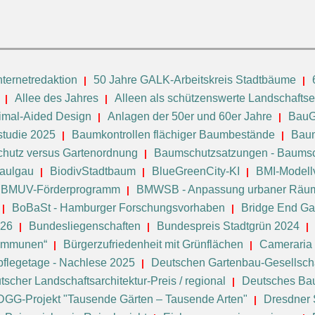
ternetredaktion
50 Jahre GALK-Arbeitskreis Stadtbäume
Allee des Jahres
Alleen als schützenswerte Landschafts
imal-Aided Design
Anlagen der 50er und 60er Jahre
BauG
tudie 2025
Baumkontrollen flächiger Baumbestände
Baum
hutz versus Gartenordnung
Baumschutzsatzungen - Baums
Saulgau
BiodivStadtbaum
BlueGreenCity-KI
BMI-Modell
BMUV-Förderprogramm
BMWSB - Anpassung urbaner Räum
BoBaSt - Hamburger Forschungsvorhaben
Bridge End Gar
026
Bundesliegenschaften
Bundespreis Stadtgrün 2024
Kommunen“
Bürgerzufriedenheit mit Grünflächen
Cameraria 
flegetage - Nachlese 2025
Deutschen Gartenbau-Gesellscha
tscher Landschaftsarchitektur-Preis / regional
Deutsches B
DGG-Projekt "Tausende Gärten – Tausende Arten"
Dresdner