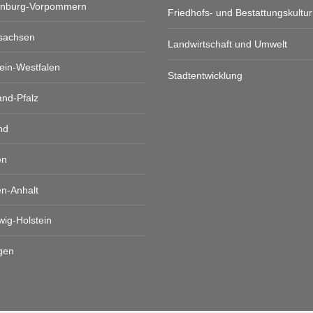
enburg-Vorpommern
Friedhofs- und Bestattungskultur
sachsen
Landwirtschaft und Umwelt
ein-Westfalen
Stadtentwicklung
and-Pfalz
nd
en
n-Anhalt
wig-Holstein
gen