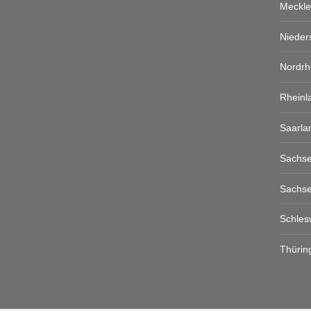
Meckl
Nieder
Nordrh
Rheinl
Saarla
Sachs
Sachse
Schles
Thürin