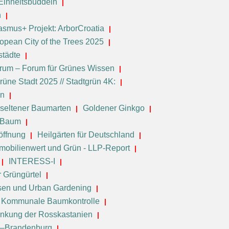
Einheitsbuddeln
n
asmus+ Projekt: ArborCroatia
opean City of the Trees 2025
städte
orum – Forum für Grünes Wissen
rüne Stadt 2025 // Stadtgrün 4K:
en
seltener Baumarten
Goldener Ginkgo
e-Baum
öffnung
Heilgärten für Deutschland
mobilienwert und Grün - LLP-Report
INTERESS-I
r Grüngürtel
sen und Urban Gardening
Kommunale Baumkontrolle
nkung der Rosskastanien
in–Brandenburg