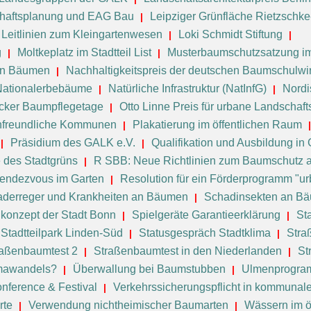
haftsplanung und EAG Bau
Leipziger Grünfläche Rietzschk
Leitlinien zum Kleingartenwesen
Loki Schmidt Stiftung
g
Moltkeplatz im Stadtteil List
Musterbaumschutzsatzung im
von Bäumen
Nachhaltigkeitspreis der deutschen Baumschulwir
Nationalerbebäume
Natürliche Infrastruktur (NatInfG)
Nord
cker Baumpflegetage
Otto Linne Preis für urbane Landschaft
nenfreundliche Kommunen
Plakatierung im öffentlichen Raum
Präsidium des GALK e.V.
Qualifikation und Ausbildung in
e des Stadtgrüns
R SBB: Neue Richtlinien zum Baumschutz a
endezvous im Garten
Resolution für ein Förderprogramm "urb
derreger und Krankheiten an Bäumen
Schadinsekten an B
nkonzept der Stadt Bonn
Spielgeräte Garantieerklärung
St
Stadtteilpark Linden-Süd
Statusgespräch Stadtklima
Stra
raßenbaumtest 2
Straßenbaumtest in den Niederlanden
St
imawandels?
Überwallung bei Baumstubben
Ulmenprogram
nference & Festival
Verkehrssicherungspflicht in kommunal
rte
Verwendung nichtheimischer Baumarten
Wässern im ö