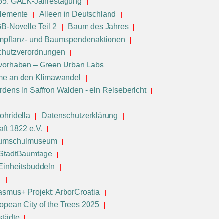
65. GALK-Jahrestagung
elemente
Alleen in Deutschland
B-Novelle Teil 2
Baum des Jahres
pflanz- und Baumspendenaktionen
chutzverordnungen
vorhaben – Green Urban Labs
e an den Klimawandel
dens in Saffron Walden - ein Reisebericht
ohridella
Datenschutzerklärung
ft 1822 e.V.
aumschulmuseum
 StadtBaumtage
Einheitsbuddeln
n
asmus+ Projekt: ArborCroatia
opean City of the Trees 2025
städte