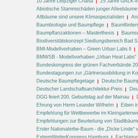
10 Jahre Leipziger Charta
25 Jahre GALK-In
Abiotische Stammschäden junger Alleebäume
Altbäume sind unsere Klimaspezialisten
An
Baumbiologie und Baumpflege
Baumförders
Baumpflanzaktionen – Masterthesis
Baumsc
Biodiversitätskonzept Siedlungsbereich Bad 
BMI-Modellvorhaben – Green Urban Labs II
BMWSB - Modellvorhaben „Urban Heat Labs“
Bundeskongress der grünen Fachverbände 2
Bundestagungen zur „Gärtnerausbildung in 
Deutsche Baumpflegetage
Deutsche Baump
Deutscher Landschaftsarchitektur-Preis
Deu
DGG feiert 200. Geburtstag auf der Mainau
Ehrung von Herrn Leander Wilhelm
Eiben i
Empfehlung für Wettbewerbe im Kleingartenw
Empfehlungen zur Beurteilung von Stadtbäum
Erster Nationalerbe-Baum - die „Dicke Linde“
ExtremWetterKongress Hamburg
Fachtagung