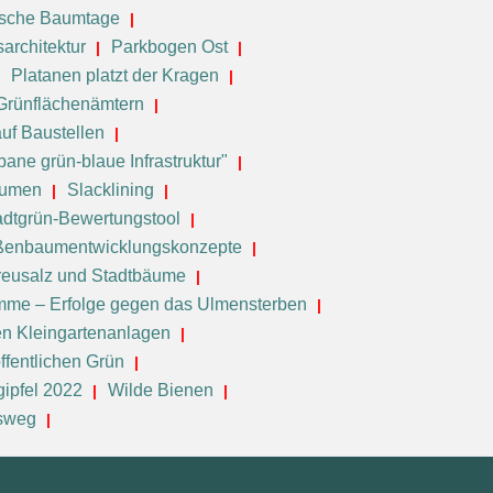
ische Baumtage
sarchitektur
Parkbogen Ost
Platanen platzt der Kragen
 Grünflächenämtern
uf Baustellen
ane grün-blaue Infrastruktur"
äumen
Slacklining
adtgrün-Bewertungstool
ßenbaumentwicklungskonzepte
reusalz und Stadtbäume
me – Erfolge gegen das Ulmensterben
en Kleingartenanlagen
ffentlichen Grün
gipfel 2022
Wilde Bienen
gsweg