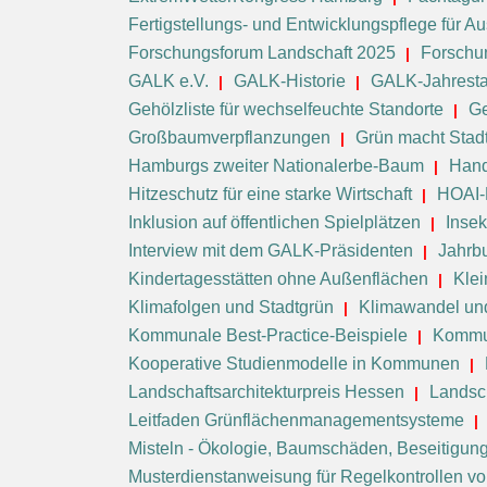
Fertigstellungs- und Entwicklungspflege für
Forschungsforum Landschaft 2025
Forschu
GALK e.V.
GALK-Historie
GALK-Jahrest
Gehölzliste für wechselfeuchte Standorte
Ge
Großbaumverpflanzungen
Grün macht Stad
Hamburgs zweiter Nationalerbe-Baum
Hand
Hitzeschutz für eine starke Wirtschaft
HOAI-
Inklusion auf öffentlichen Spielplätzen
Inse
Interview mit dem GALK-Präsidenten
Jahrb
Kindertagesstätten ohne Außenflächen
Klei
Klimafolgen und Stadtgrün
Klimawandel un
Kommunale Best-Practice-Beispiele
Kommu
Kooperative Studienmodelle in Kommunen
Landschaftsarchitekturpreis Hessen
Landsc
Leitfaden Grünflächenmanagementsysteme
Misteln - Ökologie, Baumschäden, Beseitigun
Musterdienstanweisung für Regelkontrollen 