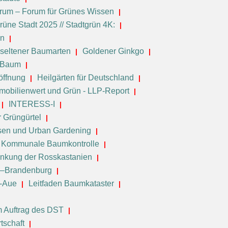
orum – Forum für Grünes Wissen
rüne Stadt 2025 // Stadtgrün 4K:
en
seltener Baumarten
Goldener Ginkgo
e-Baum
öffnung
Heilgärten für Deutschland
mobilienwert und Grün - LLP-Report
INTERESS-I
r Grüngürtel
sen und Urban Gardening
Kommunale Baumkontrolle
nkung der Rosskastanien
in–Brandenburg
e-Aue
Leitfaden Baumkataster
 Auftrag des DST
tschaft