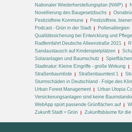
Nationaler Wiederherstellungsplan (NWP)
Novellierung des Baugesetzbuchs
Osnabrü
Pestizidfreie Kommune
Pestizidfreie, bie
Podcast - Grün in der Stadt
Pollenallergien
Qualitätssicherung bei Entwicklung und Pfleg
Radfernfahrt Deutsche Alleenstraße 2021
R
Sandaustausch auf Kinderspielplätzen
Scha
Solaranlagen und Baumschutz
Spielfläche
Stadtnatur: Kleine Eingriffe - große Wirkung
Straßenbaumliste
Straßenbaumtest 1
St
Sturmschäden in Deutschland - Folge des Kl
Urban Forest Management
Urban Utopia Co
Versickerungsanlagen sind keine Baumstando
WebApp spürt passende Grünflächen auf
W
Zukunft Stadt = Grün
Zukunftsbäume für die