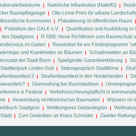
Nationalerbebäume
Natürliche Infrastruktur (NatInfG)
Nord
cker Baumpflegetage
Otto Linne Preis für urbane Landschaft
nenfreundliche Kommunen
Plakatierung im öffentlichen Raum
Präsidium des GALK e.V.
Qualifikation und Ausbildung in
e des Stadtgrüns
R SBB: Neue Richtlinien zum Baumschutz a
endezvous im Garten
Resolution für ein Förderprogramm "urb
derreger und Krankheiten an Bäumen
Schadinsekten an B
nkonzept der Stadt Bonn
Spielgeräte Garantieerklärung
St
Stadtteilpark Linden-Süd
Statusgespräch Stadtklima
Stra
raßenbaumtest 2
Straßenbaumtest in den Niederlanden
St
imawandels?
Überwallung bei Baumstubben
Ulmenprogram
nference & Festival
Verkehrssicherungspflicht in kommunal
rte
Verwendung nichtheimischer Baumarten
Wässern im ö
eißbuch Stadtgrün
Weltkongress Gebäudegrün
Weltnatur
 Stadt
Zum Gedenken an Klaus Schröder
Zweiter Rettun