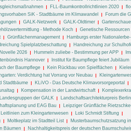
 Ausgleichsmaßnahmen
FLL-Baumkontrollrichtlinien 2020
fl
ngsvorhaben SiK - Stadtbäume im Klimawandel
Forum die G
agungen
GALK-Netzwerk
GALK-Oldtimer
Gartenschau
hölzwertermittlung - Methode Koch
Genetische Ressourcen 
t
Grünflächenmanagement
Hamburgs erster Nationalerb
reichung Spielplatzbeschattung
Handreichung zur Schulhof
Novelle 2026
Hummeln zuliebe - Bestimmung per APP
Im
ktenbündnis Hannover
Institut für Baumpflege feiert Jubiläum
uch der Baumpflege
Kein Rückbau von Spielflächen
Kiele
ngarten: Verdichtung hat Vorrang vor Neubau
Kleingartenwe
d Stadtbäume
KLiVO - Das Deutsche Klimavorsorgeportal
naltag
Kompensation in der Landwirtschaft
Komplexerkra
Landesgruppen der GALK
Landschaftsarchitekturpreis Berl
haftsplanung und EAG Bau
Leipziger Grünfläche Rietzschk
Leitlinien zum Kleingartenwesen
Loki Schmidt Stiftung
g
Moltkeplatz im Stadtteil List
Musterbaumschutzsatzung im
von Bäumen
Nachhaltigkeitspreis der deutschen Baumschulwir