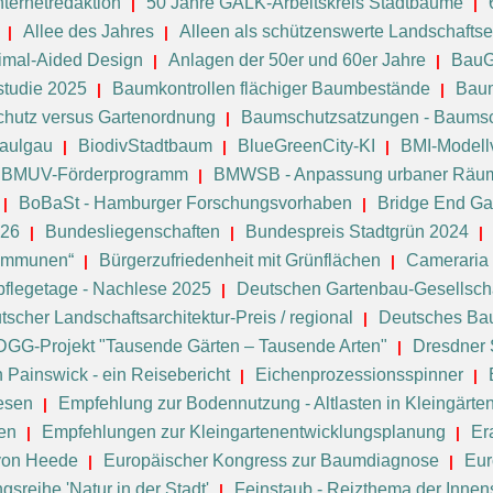
ternetredaktion
50 Jahre GALK-Arbeitskreis Stadtbäume
Allee des Jahres
Alleen als schützenswerte Landschafts
imal-Aided Design
Anlagen der 50er und 60er Jahre
BauG
tudie 2025
Baumkontrollen flächiger Baumbestände
Baum
hutz versus Gartenordnung
Baumschutzsatzungen - Baums
Saulgau
BiodivStadtbaum
BlueGreenCity-KI
BMI-Modell
BMUV-Förderprogramm
BMWSB - Anpassung urbaner Räum
BoBaSt - Hamburger Forschungsvorhaben
Bridge End Gar
026
Bundesliegenschaften
Bundespreis Stadtgrün 2024
Kommunen“
Bürgerzufriedenheit mit Grünflächen
Cameraria 
flegetage - Nachlese 2025
Deutschen Gartenbau-Gesellscha
tscher Landschaftsarchitektur-Preis / regional
Deutsches B
DGG-Projekt "Tausende Gärten – Tausende Arten"
Dresdner
n Painswick - ein Reisebericht
Eichenprozessionsspinner
esen
Empfehlung zur Bodennutzung - Altlasten in Kleingärte
en
Empfehlungen zur Kleingartenentwicklungsplanung
Er
 von Heede
Europäischer Kongress zur Baumdiagnose
Eur
sreihe 'Natur in der Stadt'
Feinstaub - Reizthema der Innen