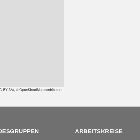
C-BY-SA
),
© OpenStreetMap contributors
DESGRUPPEN
ARBEITSKREISE