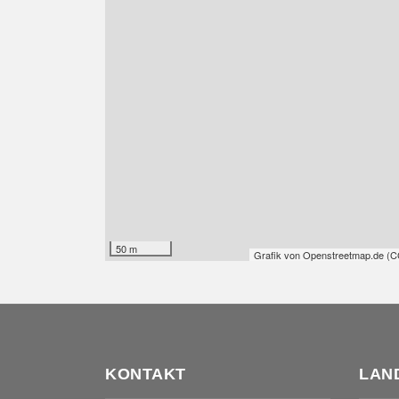
50 m
Grafik von
Openstreetmap.de
(
C
KONTAKT
LAN