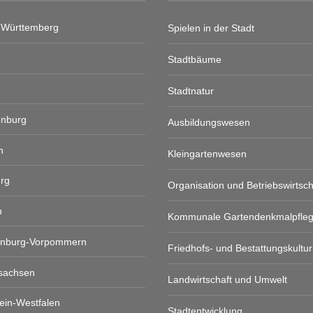
-Württemberg
Spielen in der Stadt
Stadtbäume
Stadtnatur
enburg
Ausbildungswesen
n
Kleingartenwesen
rg
Organisation und Betriebswirtsch
n
Kommunale Gartendenkmalpfle
enburg-Vorpommern
Friedhofs- und Bestattungskultur
sachsen
Landwirtschaft und Umwelt
ein-Westfalen
Stadtentwicklung