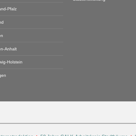
and-Pfalz
nd
en
n-Anhalt
wig-Holstein
gen