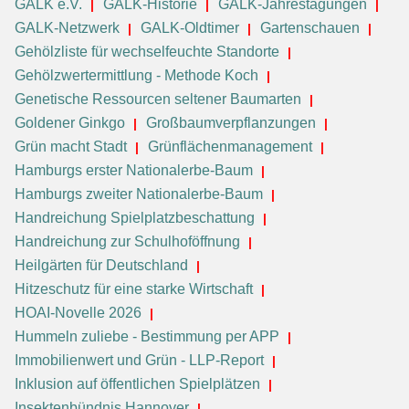
GALK e.V.
GALK-Historie
GALK-Jahrestagungen
GALK-Netzwerk
GALK-Oldtimer
Gartenschauen
Gehölzliste für wechselfeuchte Standorte
Gehölzwertermittlung - Methode Koch
Genetische Ressourcen seltener Baumarten
Goldener Ginkgo
Großbaumverpflanzungen
Grün macht Stadt
Grünflächenmanagement
Hamburgs erster Nationalerbe-Baum
Hamburgs zweiter Nationalerbe-Baum
Handreichung Spielplatzbeschattung
Handreichung zur Schulhoföffnung
Heilgärten für Deutschland
Hitzeschutz für eine starke Wirtschaft
HOAI-Novelle 2026
Hummeln zuliebe - Bestimmung per APP
Immobilienwert und Grün - LLP-Report
Inklusion auf öffentlichen Spielplätzen
Insektenbündnis Hannover