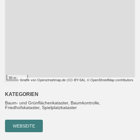
50 m
Grafik von
Openstreetmap.de
(
CC-BY-SA
),
© OpenStreetMap contributors
KATEGORIEN
Baum- und Grünflächenkataster, Baumkontrolle,
Friedhofskataster, Spielplatzkataster
WEBSEITE