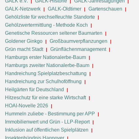
GALK e.V.
GALK-Historie
GALK-Jahrestagungen
GALK-Netzwerk
GALK-Oldtimer
Gartenschauen
Gehölzliste für wechselfeuchte Standorte
Gehölzwertermittlung - Methode Koch
Genetische Ressourcen seltener Baumarten
Goldener Ginkgo
Großbaumverpflanzungen
Grün macht Stadt
Grünflächenmanagement
Hamburgs erster Nationalerbe-Baum
Hamburgs zweiter Nationalerbe-Baum
Handreichung Spielplatzbeschattung
Handreichung zur Schulhoföffnung
Heilgärten für Deutschland
Hitzeschutz für eine starke Wirtschaft
HOAI-Novelle 2026
Hummeln zuliebe - Bestimmung per APP
Immobilienwert und Grün - LLP-Report
Inklusion auf öffentlichen Spielplätzen
Insektenbündnis Hannover