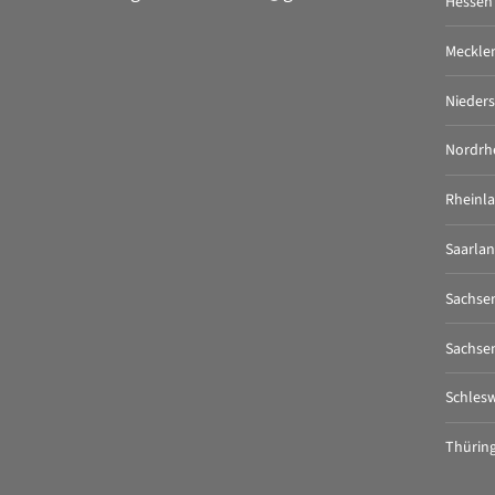
Hessen
Meckle
Nieder
Nordrh
Rheinla
Saarla
Sachse
Sachse
Schlesw
Thürin