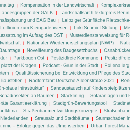
naltag
Kompensation in der Landwirtschaft
Komplexerkra
Landesgruppen der GALK
Landschaftsarchitekturpreis Berl
haftsplanung und EAG Bau
Leipziger Grünfläche Rietzschk
Leitlinien zum Kleingartenwesen
Loki Schmidt Stiftung
Mi
tzsatzung im Auftrag des DST
Musterdienstanweisung für R
wirtschaft
Nationaler Wiederherstellungsplan (NWP)
Nati
 Baumtage
Novellierung des Baugesetzbuchs
Osnabrücker
ktur
Parkbogen Ost
Pestizidfreie Kommune
Pestizidfre
 platzt der Kragen
Podcast - Grün in der Stadt
Pollenallerg
mtern
Qualitätssicherung bei Entwicklung und Pflege des Sta
 Baustellen
Radfernfahrt Deutsche Alleenstraße 2021
Ren
n-blaue Infrastruktur"
Sandaustausch auf Kinderspielplätzen
Schadinsekten an Bäumen
Slacklining
Solaranlagen und
räte Garantieerklärung
Stadtgrün-Bewertungstool
Stadtnat
adtklima
Straßenbaumentwicklungskonzepte
Straßenbaum
 Niederlanden
Streusalz und Stadtbäume
Sturmschäden in
amme – Erfolge gegen das Ulmensterben
Urban Forest Man