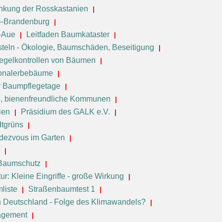
nkung der Rosskastanien
in–Brandenburg
e-Aue
Leitfaden Baumkataster
steln - Ökologie, Baumschäden, Beseitigung
egelkontrollen von Bäumen
onalerbebäume
 Baumpflegetage
ie, bienenfreundliche Kommunen
ien
Präsidium des GALK e.V.
dtgrüns
dezvous im Garten
 Baumschutz
ur: Kleine Eingriffe - große Wirkung
liste
Straßenbaumtest 1
 Deutschland - Folge des Klimawandels?
agement