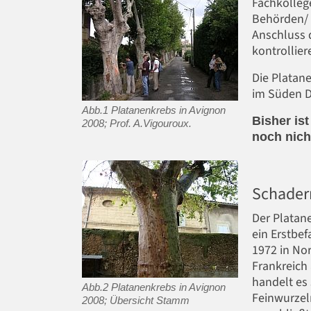
Fachkollege
Behörden/ 
Anschluss 
kontrollie
Die Platan
im Süden D
Abb.1 Platanenkrebs in Avignon
Bisher is
2008; Prof. A.Vigouroux.
noch nic
Schader
Der Platane
ein Erstbef
1972 in Nor
Frankreich 
handelt es 
Abb.2 Platanenkrebs in Avignon
Feinwurzel
2008; Übersicht Stamm