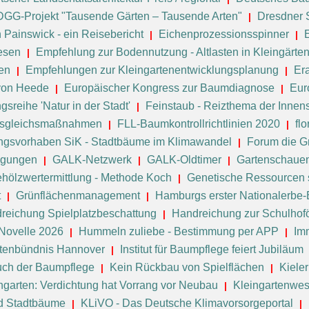
DGG-Projekt "Tausende Gärten – Tausende Arten"
Dresdner 
n Painswick - ein Reisebericht
Eichenprozessionsspinner
esen
Empfehlung zur Bodennutzung - Altlasten in Kleingärte
en
Empfehlungen zur Kleingartenentwicklungsplanung
Er
 von Heede
Europäischer Kongress zur Baumdiagnose
Eur
sreihe 'Natur in der Stadt'
Feinstaub - Reizthema der Innen
 Ausgleichsmaßnahmen
FLL-Baumkontrollrichtlinien 2020
fl
ngsvorhaben SiK - Stadtbäume im Klimawandel
Forum die Gr
agungen
GALK-Netzwerk
GALK-Oldtimer
Gartenschaue
hölzwertermittlung - Methode Koch
Genetische Ressourcen 
t
Grünflächenmanagement
Hamburgs erster Nationalerbe
reichung Spielplatzbeschattung
Handreichung zur Schulhof
Novelle 2026
Hummeln zuliebe - Bestimmung per APP
Im
ktenbündnis Hannover
Institut für Baumpflege feiert Jubiläum
uch der Baumpflege
Kein Rückbau von Spielflächen
Kieler
ngarten: Verdichtung hat Vorrang vor Neubau
Kleingartenwe
d Stadtbäume
KLiVO - Das Deutsche Klimavorsorgeportal