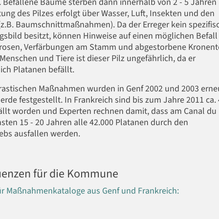
. Befallene Bäume sterben dann innerhalb von 2 - 5 Jahren 
tung des Pilzes erfolgt über Wasser, Luft, Insekten
und den
z.B. Baumschnittmaßnahmen). Da der Erreger kein spezifis
gsbild besitzt, können Hinweise auf einen möglichen Befall
osen, Verfärbungen am Stamm und abgestorbene Kronente
Menschen und Tiere ist dieser Pilz ungefährlich, da er
ich Platanen befällt.
drastischen Maßnahmen wurden in Genf 2002 und 2003 erne
erde festgestellt. In Frankreich sind bis zum Jahre 2011 ca.
llt worden und Experten rechnen damit, dass am Canal du 
sten 15 - 20 Jahren alle 42.000 Platanen durch den
ebs ausfallen werden.
enzen für die Kommune
für Maßnahmenkataloge aus Genf und Frankreich: