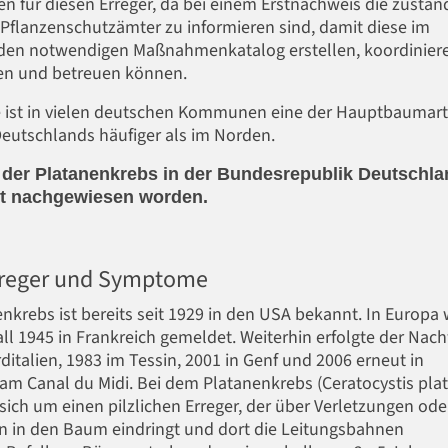
n für diesen Erreger, da bei einem Erstnachweis die zustän
Pflanzenschutzämter zu informieren sind, damit diese im
den notwendigen Maßnahmenkatalog erstellen, koordinier
ren und betreuen können.
e ist in vielen deutschen Kommunen eine der Hauptbaumart
eutschlands häufiger als im Norden.
t der Platanenkrebs in der Bundesrepublik Deutschl
ht nachgewiesen worden.
reger und Symptome
nkrebs ist bereits seit 1929 in den USA bekannt. In Europa
all 1945 in Frankreich gemeldet. Weiterhin erfolgte der Nac
ditalien, 1983 im Tessin, 2001 in Genf und 2006 erneut in
am Canal du Midi. Bei dem Platanenkrebs (Ceratocystis plat
sich um einen pilzlichen Erreger, der über Verletzungen ode
n in den Baum eindringt und dort die Leitungsbahnen