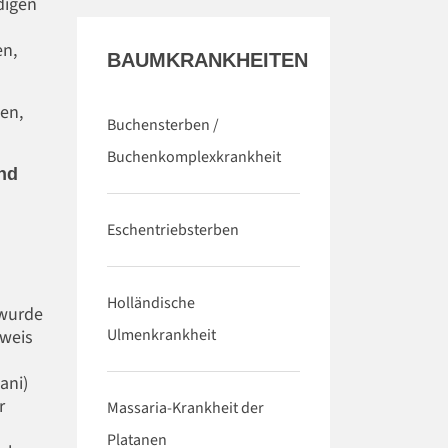
digen
en,
BAUMKRANKHEITEN
en,
Buchensterben /
Buchenkomplexkrankheit
and
Eschentriebsterben
Holländische
 wurde
Ulmenkrankheit
hweis
ani)
r
Massaria-Krankheit der
Platanen