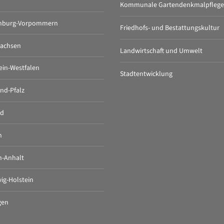
Kommunale Gartendenkmalpflege
nburg-Vorpommern
Friedhofs- und Bestattungskultur
sachsen
Landwirtschaft und Umwelt
ein-Westfalen
Stadtentwicklung
nd-Pfalz
nd
n
n-Anhalt
ig-Holstein
gen