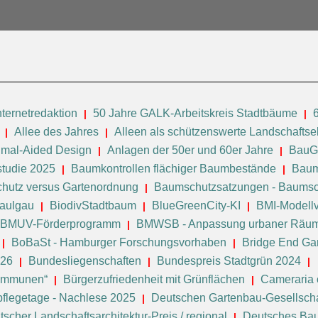
ternetredaktion
50 Jahre GALK-Arbeitskreis Stadtbäume
Allee des Jahres
Alleen als schützenswerte Landschafts
imal-Aided Design
Anlagen der 50er und 60er Jahre
BauGB
tudie 2025
Baumkontrollen flächiger Baumbestände
Baum
hutz versus Gartenordnung
Baumschutzsatzungen - Baumsc
Saulgau
BiodivStadtbaum
BlueGreenCity-KI
BMI-Modell
BMUV-Förderprogramm
BMWSB - Anpassung urbaner Räum
BoBaSt - Hamburger Forschungsvorhaben
Bridge End Gar
026
Bundesliegenschaften
Bundespreis Stadtgrün 2024
Kommunen“
Bürgerzufriedenheit mit Grünflächen
Cameraria 
flegetage - Nachlese 2025
Deutschen Gartenbau-Gesellscha
scher Landschaftsarchitektur-Preis / regional
Deutsches B