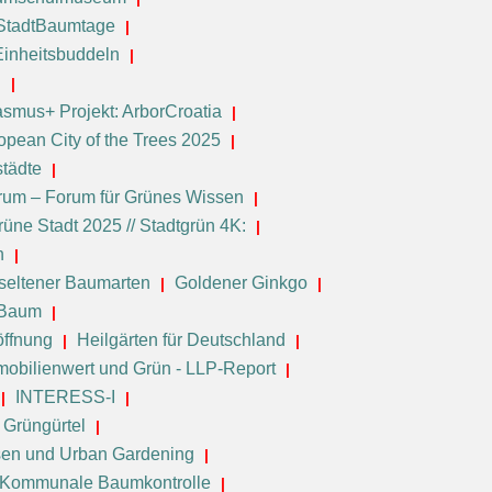
StadtBaumtage
Einheitsbuddeln
n
asmus+ Projekt: ArborCroatia
opean City of the Trees 2025
städte
orum – Forum für Grünes Wissen
üne Stadt 2025 // Stadtgrün 4K:
n
seltener Baumarten
Goldener Ginkgo
-Baum
öffnung
Heilgärten für Deutschland
mobilienwert und Grün - LLP-Report
INTERESS-I
 Grüngürtel
sen und Urban Gardening
Kommunale Baumkontrolle