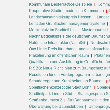
Kommunale Best-Practice-Beispiele
Kommu
Kooperative Studienmodelle in Kommunen
Landschaftsarchitekturpreis Hessen
Landsc
Leitfaden Grünflächenmanagementsysteme
Moltkeplatz im Stadtteil List
Musterbaumschu
Nachhaltigkeitspreis der deutschen Baumschul
Natürliche Infrastruktur (NatInfG)
Nordische
Otto Linne Preis für urbane Landschaftsarchite
Plakatierung im öffentlichen Raum
Platanen
Qualifikation und Ausbildung in Grünflächenä
R SBB: Neue Richtlinien zum Baumschutz auf
Resolution für ein Förderprogramm "urbane grü
Schaderreger und Krankheiten an Bäumen
Spielflächenkonzept der Stadt Bonn
Spielge
Stadtteilpark Linden-Süd
Statusgespräch St
Straßenbaumtest 2
Straßenbaumtest in den
Überwallung bei Baumstubben
Ulmenprogr