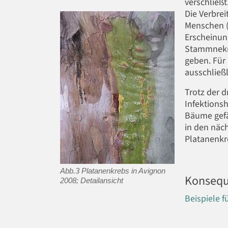
verschließt
Die Verbrei
Menschen (
Erscheinun
Stammnekr
geben. Für 
ausschließl
Trotz der 
Infektionsh
Bäume gefä
in den näch
Platanenkr
Abb.3 Platanenkrebs in Avignon
Konsequ
2008; Detailansicht
Beispiele 