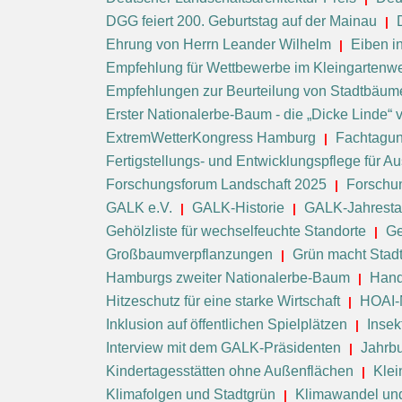
DGG feiert 200. Geburtstag auf der Mainau
Ehrung von Herrn Leander Wilhelm
Eiben i
Empfehlung für Wettbewerbe im Kleingartenw
Empfehlungen zur Beurteilung von Stadtbäum
Erster Nationalerbe-Baum - die „Dicke Linde“
ExtremWetterKongress Hamburg
Fachtagung
Fertigstellungs- und Entwicklungspflege für
Forschungsforum Landschaft 2025
Forschu
GALK e.V.
GALK-Historie
GALK-Jahrest
Gehölzliste für wechselfeuchte Standorte
Ge
Großbaumverpflanzungen
Grün macht Stad
Hamburgs zweiter Nationalerbe-Baum
Hand
Hitzeschutz für eine starke Wirtschaft
HOAI-
Inklusion auf öffentlichen Spielplätzen
Inse
Interview mit dem GALK-Präsidenten
Jahrb
Kindertagesstätten ohne Außenflächen
Klei
Klimafolgen und Stadtgrün
Klimawandel un