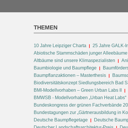
THEMEN
10 Jahre Leipziger Charta
25 Jahre GALK-In
Abiotische Stammschäden junger Alleebäume
Altbäume sind unsere Klimaspezialisten
An
Baumbiologie und Baumpflege
Baumförders
Baumpflanzaktionen – Masterthesis
Baumsc
Biodiversitätskonzept Siedlungsbereich Bad 
BMI-Modellvorhaben – Green Urban Labs II
BMWSB - Modellvorhaben „Urban Heat Labs“
Bundeskongress der grünen Fachverbände 2
Bundestagungen zur „Gärtnerausbildung in 
Deutsche Baumpflegetage
Deutsche Baump
Deutscher Landschaftsarchitektur-Preis
Deut