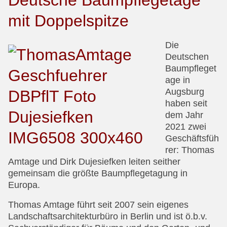
Deutsche Baumpflegetage
mit Doppelspitze
Die
Deutschen
Baumpfleget
age in
Augsburg
haben seit
dem Jahr
2021 zwei
Geschäftsfüh
rer: Thomas
Amtage und Dirk Dujesiefken leiten seither
gemeinsam die größte Baumpflegetagung in
Europa.
Thomas Amtage führt seit 2007 sein eigenes
Landschaftsarchitekturbüro in Berlin und ist ö.b.v.