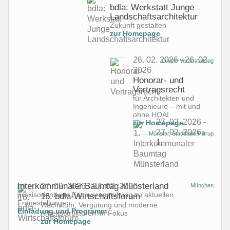
bdla: Werkstatt Junge
Landschaftsarchitektur
Zukunft gestalten
zur Homepage
26. 02. 2026 - 26. 02.
Online-Veranstaltung
2026
Honorar- und
Vertragsrecht
für Architekten und
Ingenieure – mit und
ohne HOAI
27. 02. 2026 -
zur Homepage
27. 02. 2026
Münster, Stadthalle Hiltrup
1.
Interkommunaler Baumtag Münsterland
27. 02. 2026 - 27. 02. 2026
München
praxisorientierte Fachveranstaltung zu aktuellen
16. bdla-Wirtschaftsforum
Fragestellungen
Wachstum, Vergütung und moderne
Einladung und Programm
Arbeitsstrukturen im Fokus
zur Homepage