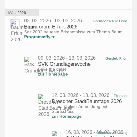
März 2026
03. 03. 2026 - 03. 03. 2026
Fachhochschule Erfurt
Baumforum Erfurt 2026
Seit 2002 neueste Erkenntnisse zum Thema Baum
Programmflyer
09. 03. 2026 - 13. 03. 2026
Gersfeld Rhön
SVK Grundlagenwoche
Save the date!
zur Homepage
12. 03. 2026 - 13. 03. 2026
Tharandt
Dresdner StadtBaumtage 2026
... nur Online-Anmeldung mit
Startschuss
zur Homepage
16. 03. 2026 - 16. 03. 2026
Online-Veranstaltung