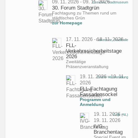
09. 11. 2026 - 09. 11. 2026
Dresden, Stadtmuseum
30. Forum Stadtgrün
Fachtagung zu Themen rund um
städtisches Grün
zur Homepage
17. 11. 2026 - 18. 11. 2026
Falkensee, Stadthalle
FLL-
Verkehrssicherheitstage
2026
Zweitätige
Präsenzveranstaltung
19. 11. 2026 - 19. 11.
Online-Veranstaltung
2026
FLL-Fachtagung
Fassadensockel
Programm und
Anmeldung
19. 11. 2026 -
Cuijk (NL)
19. 11. 2026
IVG-
Branchentag
Special Event im