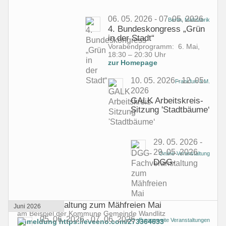
06. 05. 2026 - 07. 05. 2026
Berlin, Malzfabrik
4. Bundeskongress „Grün
in der Stadt“
Vorabendprogramm:
6. Mai,
18:30 – 20:30 Uhr
zur Homepage
10. 05. 2026 - 12. 05.
Frankfurt a.M.
2026
GALK Arbeitskreis-
Sitzung 'Stadtbäume‘
29. 05. 2026 -
29. 05. 2026
Online-Veranstaltung
DGG-
Fachveranstaltung zum Mähfreien Mai
Juni 2026
am Beispiel der Kommune Gemeinde Wandlitz
05. 06. 2026 - 07. 06. 2026
Europaweite Veranstaltungen
Anmeldung
https://eveeno.com/273364633