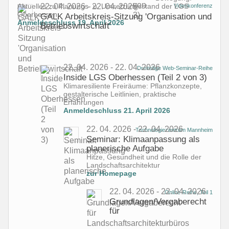
Aktuelles zu Planungs- u. Umsetzungsstand der LGS
22. 04. 2026 - 22. 04. 2026
Videokonferenz
Oberhessen
GALK Arbeitskreis-Sitzung 'Organisation und
Anmeldeschluss 19. April 2026
Betriebswirtschaft'
22. 04. 2026 - 22. 04. 2026
Dreiteilige Web-Seminar-Reihe
Inside LGS Oberhessen (Teil 2 von 3)
Klimaresiliente Freiräume: Pflanzkonzepte,
gestalterische Leitlinien, praktische
Erfahrungen
Anmeldeschluss 21. April 2026
22. 04. 2026 - 22. 04. 2026
Technologiezentrum Mannheim
Seminar: Klimaanpassung als
planerische Aufgabe
Hitze, Gesundheit und die Rolle der
Landschaftsarchitektur
zur Homepage
22. 04. 2026 - 22. 04. 2026
Online-Reihe, Teil 1
Grundlagen/Vergaberecht
für