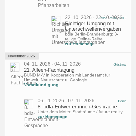
22. 10. 2026 - 22. 10. 2026
Online-Reihe, Teil 2
Richtiger Umgang mit
Unterschwellenvergaben
bdla Berlin-Brandenburg: 3-
teilige Online-Reihe
zur Homepage
November 2026
04. 11. 2026 - 04. 11. 2026
Güstrow
21. Alleen-Fachtagung
BUND M-V in Kooperation mit Landesamt für
Umwelt, Naturschutz u. Geologie
Vorankündigung
06. 11. 2026 - 07. 11. 2026
Berlin
8. bdla-Entwerfer:innen-Gespräche
Unter dem Motto: Stadträume / future reality
zur Homepage