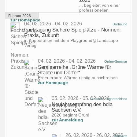
2026
... begleitet von einer
professionellen
Moderation
Februar 2026
zur Homepage
04. 02. 2026 - 04. 02. 2026
Dortmund
Fachtagung Sichere Spielplätze - Normen,
Praxis, Zukunft
in Kooperation mit dem Playground@Landscape
Verlag
04. 02. 2026 - 04. 02. 2026
Online-Seminar
Seminarreihe „Grüne Wärme für
Städte und Dörfer“
Erneuerbare Wärme richtig ausschreiben
zur Homepage
05. 02. 2026 - 05. 02. 2026
Dresden, Lingnerschloss
Neujahrsempfang des bdla
Sachsen e.V.
2026 beginnt Grün!
zur Anmeldung
26. 02. 2026 - 26. 02. 2026
München