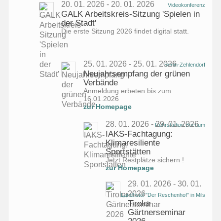
20. 01. 2026 - 20. 01. 2026
Videokonferenz
GALK Arbeitskreis-Sitzung 'Spielen in
der Stadt'
Die erste Sitzung 2026 findet digital statt.
25. 01. 2026 - 25. 01. 2026
Berlin-Zehlendorf
Neujahrsempfang der grünen
Verbände
Anmeldung erbeten bis zum
16.01.2026
zur Homepage
28. 01. 2026 - 29. 01. 2026
Ruhrstadion Bochum
IAKS-Fachtagung:
Klimaresiliente
Sportstätten
Jetzt Restplätze sichern !
zur Homepage
29. 01. 2026 - 30. 01.
2026
Landhotel "Der Reschenhof" in Mils
Tiroler
Gärtnerseminar