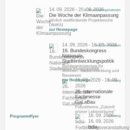
14. 09. 2026 - 20. 09. 2026
lt. Veranstaltungskalender
Die Woche der Klimaanpassung
jährlich stattfindende Projektwoche
(WdKA)
zur Homepage
14. 09. 2026 - 16. 09. 2026
Köln, im Palladium
19. Bundeskongress
Nationale
Stadtentwicklungspolitik
Bundesministerium für
Wohnen, Stadtentwicklung und
Bauwesen
zur Homepage
15. 09. 2026 - 18. 09.
Nürnberg
2026
26. Internationale
Fachmesse
GaLaBau
Fokusthema „Zukunft
grüner Lebensräume“
16. 09. 2026 -
Programmflyer
Nürnberg
16. 09. 2026
bdla-