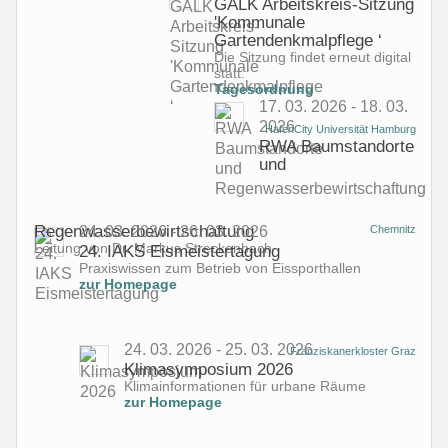
GALK Arbeitskreis-Sitzung
'Kommunale
Gartendenkmalpflege ‘
Die Sitzung findet erneut digital
statt.
Tagesordnung
17. 03. 2026 - 18. 03.
2026
HafenCity Universität Hamburg
RWA Baumstandorte
und
Regenwasserbewirtschaftung
24. 03. 2026 - 26. 03. 2026
Chemnitz
Leitung von Dr. Markus Streckenbach
24. IAKS Eismeistertagung
Praxiswissen zum Betrieb von Eissporthallen
zur Homepage
24. 03. 2026 - 25. 03. 2026
Franziskanerkloster Graz
Klimasymposium 2026
Klimainformationen für urbane Räume
zur Homepage