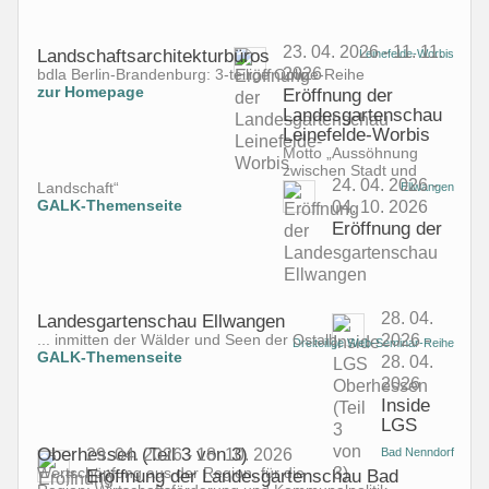
23. 04. 2026 - 11. 11.
Landschaftsarchitekturbüros
Leinefelde-Worbis
2026
bdla Berlin-Brandenburg: 3-teilige Online-Reihe
zur Homepage
Eröffnung der
Landesgartenschau
Leinefelde-Worbis
Motto „Aussöhnung
zwischen Stadt und
24. 04. 2026 -
Landschaft“
Ellwangen
GALK-Themenseite
04. 10. 2026
Eröffnung der
28. 04.
Landesgartenschau Ellwangen
2026 -
... inmitten der Wälder und Seen der Ostalb
Dreiteilige Web-Seminar-Reihe
GALK-Themenseite
28. 04.
2026
Inside
LGS
Oberhessen (Teil 3 von 3)
29. 04. 2026 - 18. 10. 2026
Bad Nenndorf
Wertschöpfung aus der Region, für die
Eröffnung der Landesgartenschau Bad