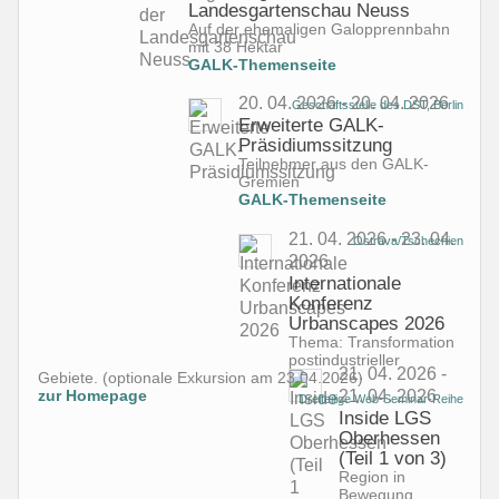
Landesgartenschau Neuss
Auf der ehemaligen Galopprennbahn
mit 38 Hektar
GALK-Themenseite
20. 04. 2026 - 20. 04. 2026
Geschäftsstelle des DST, Berlin
Erweiterte GALK-
Präsidiumssitzung
Teilnehmer aus den GALK-
Gremien
GALK-Themenseite
21. 04. 2026 - 23. 04.
Ostrava/Tschechien
2026
Internationale
Konferenz
Urbanscapes 2026
Thema:
Transformation
postindustrieller
21. 04. 2026 -
Gebiete.
(optionale Exkursion am 23.04.2026)
zur Homepage
21. 04. 2026
Dreiteilige Web-Seminar-Reihe
Inside LGS
Oberhessen
(Teil 1 von 3)
Region in
Bewegung.