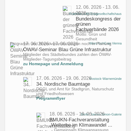
12. 06. 2026 - 13. 06.
2026
Frankfurt a.M./Zoogesellschaftshaus
Bundeskongress der
grünen
Fachverbände 2026
Motto: Grün und
Gesundheit
Programm und Abendveranstaltungen noch in Planung
17. 06. 2026 - 17. 06. 2026
Wien/TechGate Vienna
ÖWAV-Seminar Blau Grüne Infrastruktur
Mitglieder des Städtebundes zahlen den ÖWAV-
Mitglieder-Tagungsbeitrag
zu Homepage und Anmeldung
17. 06. 2026 - 19. 06. 2026
Rostock-Warnemünde
34. Nordische Baumtage
DGGL und Amt für Stadtgrün, Naturschutz
und Friedhofswesen
Programmflyer
18. 06. 2026 - 19. 06. 2026
Berlin, James-Simon-Galerie
BMUKN-Fachveranstaltung
„Welterbe im Klimawandel ...
... Gemeinsam Klimaanpassung