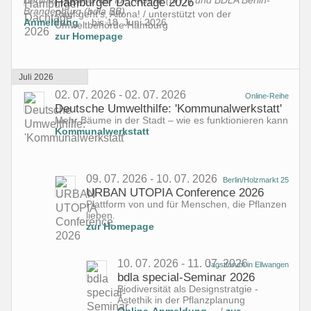
Hamburger Dachtage 2026
Brandenburg (bdla BB)
Rauf geht’s, Altona! / unterstützt von der
Anmeldung
bis 18. Juni 2026
Umweltbehörde Hamburg
zur Homepage
Juli 2026
02. 07. 2026 - 02. 07. 2026
Online-Reihe
Deutsche Umwelthilfe: 'Kommunalwerkstatt'
Mehr Bäume in der Stadt – wie es funktionieren kann
Kommunalwerkstatt
09. 07. 2026 - 10. 07. 2026
Berlin/Holzmarkt 25
URBAN UTOPIA Conference 2026
Plattform von und für Menschen, die Pflanzen
lieben.
zur Homepage
10. 07. 2026 - 11. 07. 2026
Jagstforum in Ellwangen
bdla special-Seminar 2026
Biodiversität als Designstratgie -
Ästethik in der Pflanzplanung
Online-Anmeldung
/
zur