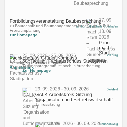
17. 09.
Fortbildungsveranstaltung Baubesprechung
2026 -
zu Bautechnik und Baumanagements in der
Hamburg, Gleishalle Oberhafen
Freiraumplanung
18. 09.
zur Homepage
2026
Grün
macht
Stadt –
23. 09. 2026 - 25. 09. 2026
Salzburg
Fachkongress Grüner Kompass
68. Tagung: Fachausschuss Stadtgärten
Anmeldung ab sofort möglich!
Tagungsprogramm ist noch in Ausarbeitung
Anmeldelink
Zur Homepage
29. 09. 2026 - 30. 09. 2026
Bielefeld
GALK Arbeitskreis-Sitzung
'Organisation und Betriebswirtschaft'
Jahressitzung
30. 09. 2026 - 30. 09. 2026
Braunschweig