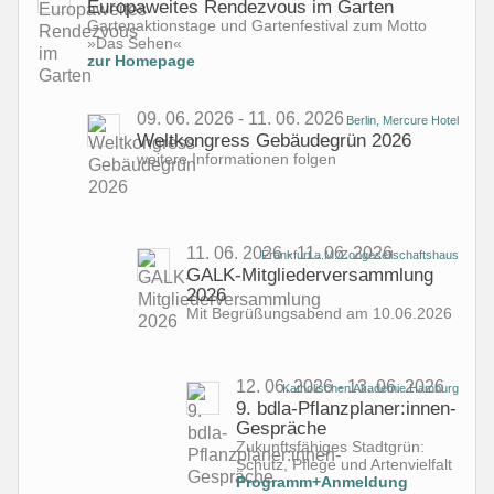
Europaweites Rendezvous im Garten
Gartenaktionstage und Gartenfestival zum Motto
»Das Sehen«
zur Homepage
09. 06. 2026 - 11. 06. 2026
Berlin, Mercure Hotel
Weltkongress Gebäudegrün 2026
weitere Informationen folgen
11. 06. 2026 - 11. 06. 2026
Frankfurt a.M./Zoogesellschaftshaus
GALK-Mitgliederversammlung
2026
Mit Begrüßungsabend am 10.06.2026
12. 06. 2026 - 13. 06. 2026
Katholischen Akademie Hamburg
9. bdla-Pflanzplaner:innen-
Gespräche
Zukunftsfähiges Stadtgrün:
Schutz, Pflege und Artenvielfalt
Programm+Anmeldung