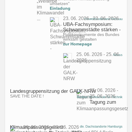
umsetzen"
Einladung
23. 06. 2026 - 23. 06. 2026
Umweltbundesamt Dessau
UBA-Fachsymposium:
Schwammstädte stärken -
Politikinstrumente des Bundes
wirksam gestalten
zur Homepage
25. 06. 2026 - 25. 06.
Neuss
2026
25. 06. 2026 -
Landesgruppensitzung der GALK-NRW
25. 06. 2026
SAVE THE DATE !
Berliner Hochschule für Technik
Tagung zum
Klimaanpassungsgesetz
26. 06. 2026 - 28. 06. 2026
div. Dachstandorte Hamburgs
Berliner Hochschule für Technik (BHT) und BDLA Berlin-