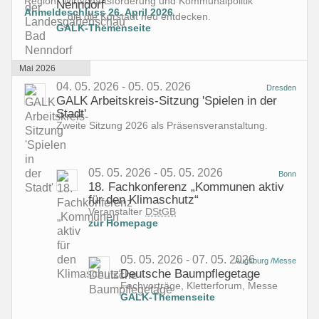
Region: Wirtschaftsförderung und Kommunalpolitik
Nenndorf
Anmeldeschluss 26. April 2026
... die
die Kurstadt
neu entdecken.
GALK-Themenseite
Mai 2026
04. 05. 2026 - 05. 05. 2026
Dresden
GALK Arbeitskreis-Sitzung 'Spielen in der
Stadt'
Zweite Sitzung 2026 als Präsensveranstaltung.
05. 05. 2026 - 05. 05. 2026
Bonn
18. Fachkonferenz „Kommunen aktiv
für den Klimaschutz“
Veranstalter
DStGB
zur Homepage
05. 05. 2026 - 07. 05. 2026
Augsburg /Messe
Deutsche Baumpflegetage
Fachvorträge, Kletterforum, Messe
GALK-Themenseite